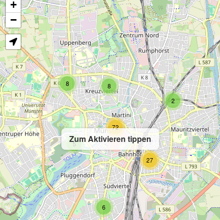
+
−
8
8
2
72
Zum Aktivieren tippen
5
27
6