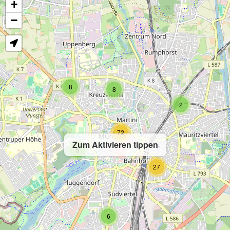
+
−
8
8
2
72
Zum Aktivieren tippen
5
27
6