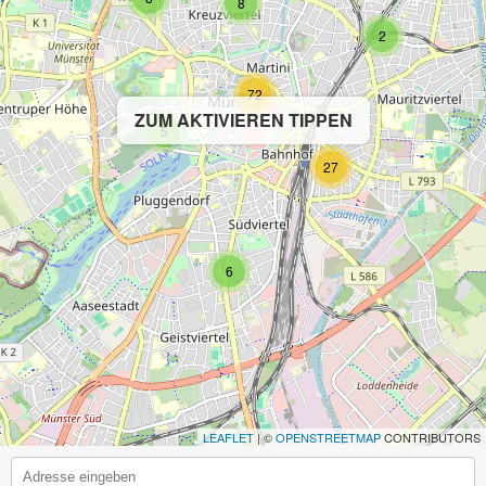
8
2
72
ZUM AKTIVIEREN TIPPEN
5
27
6
LEAFLET
| ©
OPENSTREETMAP
CONTRIBUTORS