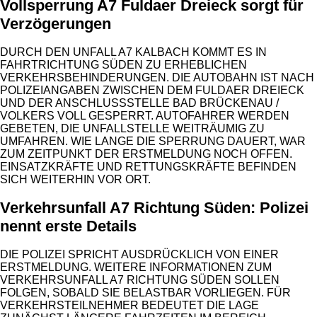
Vollsperrung A7 Fuldaer Dreieck sorgt für
Verzögerungen
DURCH DEN UNFALL A7 KALBACH KOMMT ES IN
FAHRTRICHTUNG SÜDEN ZU ERHEBLICHEN
VERKEHRSBEHINDERUNGEN. DIE AUTOBAHN IST NACH
POLIZEIANGABEN ZWISCHEN DEM FULDAER DREIECK
UND DER ANSCHLUSSSTELLE BAD BRÜCKENAU /
VOLKERS VOLL GESPERRT. AUTOFAHRER WERDEN
GEBETEN, DIE UNFALLSTELLE WEITRÄUMIG ZU
UMFAHREN. WIE LANGE DIE SPERRUNG DAUERT, WAR
ZUM ZEITPUNKT DER ERSTMELDUNG NOCH OFFEN.
EINSATZKRÄFTE UND RETTUNGSKRÄFTE BEFINDEN
SICH WEITERHIN VOR ORT.
Verkehrsunfall A7 Richtung Süden: Polizei
nennt erste Details
DIE POLIZEI SPRICHT AUSDRÜCKLICH VON EINER
ERSTMELDUNG. WEITERE INFORMATIONEN ZUM
VERKEHRSUNFALL A7 RICHTUNG SÜDEN SOLLEN
FOLGEN, SOBALD SIE BELASTBAR VORLIEGEN. FÜR
VERKEHRSTEILNEHMER BEDEUTET DIE LAGE