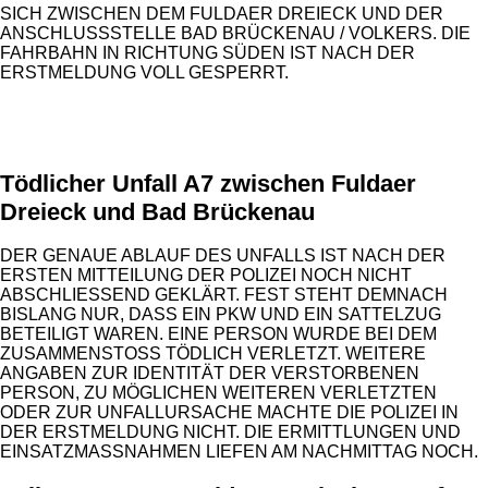
ICH ZWISCHEN DEM FULDAER DREIECK UND DER A
NSCHLUSSSTELLE BAD BRÜCKENAU / VOLKERS. DIE F
AHRBAHN IN RICHTUNG SÜDEN IST NACH DER E
RSTMELDUNG VOLL GESPERRT.
ANZEIGE
Tödlicher Unfall A7 zwischen Fuldaer
Dreieck und Bad Brückenau
DER GENAUE ABLAUF DES UNFALLS IST NACH DER
ERSTEN MITTEILUNG DER POLIZEI NOCH NICHT
ABSCHLIESSEND GEKLÄRT. FEST STEHT DEMNACH B
ISLANG NUR, DASS EIN PKW UND EIN SATTELZUG B
ETEILIGT WAREN. EINE PERSON WURDE BEI DEM Z
USAMMENSTOSS TÖDLICH VERLETZT. WEITERE AN
GABEN ZUR IDENTITÄT DER VERSTORBENEN PE
RSON, ZU MÖGLICHEN WEITEREN VERLETZTEN OD
ER ZUR UNFALLURSACHE MACHTE DIE POLIZEI IN DE
R ERSTMELDUNG NICHT. DIE ERMITTLUNGEN UND EI
NSATZMASSNAHMEN LIEFEN AM NACHMITTAG NOCH.