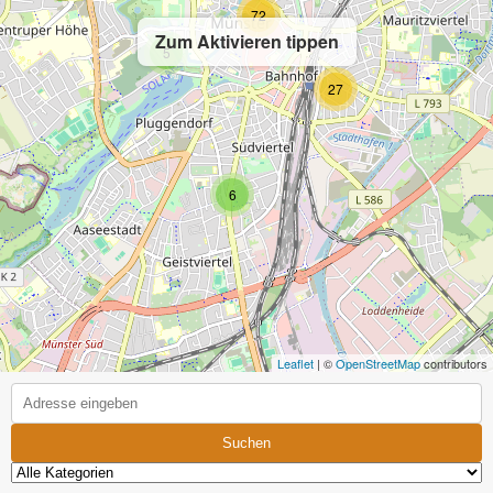
72
Zum Aktivieren tippen
5
27
6
Leaflet
| ©
OpenStreetMap
contributors
Suchen