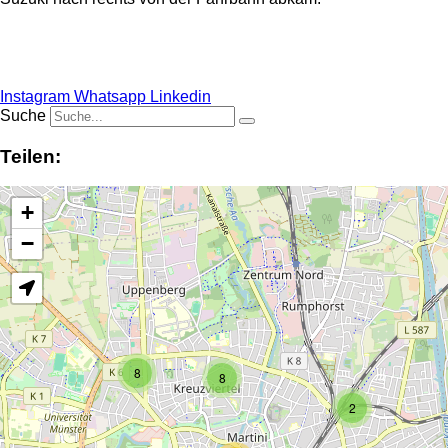
Anzeige
Instagram
Whatsapp
Linkedin
Suche
Teilen:
+
−
8
8
2