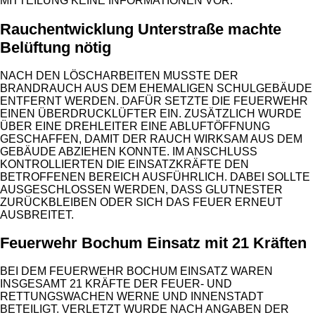
ITTEILUNG KEINE INFORMATIONEN VOR.
Rauchentwicklung Unterstraße machte
Belüftung nötig
NACH DEN LÖSCHARBEITEN MUSSTE DER
BRANDRAUCH AUS DEM EHEMALIGEN SCHULGEBÄUDE
ENTFERNT WERDEN. DAFÜR SETZTE DIE FEUERWEHR
EINEN ÜBERDRUCKLÜFTER EIN. ZUSÄTZLICH WURDE
ÜBER EINE DREHLEITER EINE ABLUFTÖFFNUNG
GESCHAFFEN, DAMIT DER RAUCH WIRKSAM AUS DEM
GEBÄUDE ABZIEHEN KONNTE. IM ANSCHLUSS
KONTROLLIERTEN DIE EINSATZKRÄFTE DEN
BETROFFENEN BEREICH AUSFÜHRLICH. DABEI SOLLTE
AUSGESCHLOSSEN WERDEN, DASS GLUTNESTER
ZURÜCKBLEIBEN ODER SICH DAS FEUER ERNEUT
AUSBREITET.
Feuerwehr Bochum Einsatz mit 21 Kräften
BEI DEM FEUERWEHR BOCHUM EINSATZ WAREN
INSGESAMT 21 KRÄFTE DER FEUER- UND
RETTUNGSWACHEN WERNE UND INNENSTADT
BETEILIGT. VERLETZT WURDE NACH ANGABEN DER