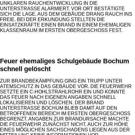
NKLAREN RAUCHENTWICKLUNG IN DIE U
NTERSTRASSE ALARMIERT. VOR ORT BESTÄTIGTE SI
CH DIE LAGE. AUS DEM GEBÄUDE DRANG RAUCH INS FR
EIE. BEI DER ERKUNDUNG STELLTEN DIE EI
NSATZKRÄFTE EINEN BRAND IN EINEM EHEMALIGEN KL
ASSENRAUM IM ERSTEN OBERGESCHOSS FEST.
ANZEIGE
Feuer ehemaliges Schulgebäude Bochum
schnell gelöscht
ZUR BRANDBEKÄMPFUNG GING EIN TRUPP UNTER
ATEMSCHUTZ IN DAS GEBÄUDE VOR. DIE FEUERWEHR
SETZTE EIN C-HOHLSTRAHLROHR EIN UND KONNTE
DAS FEUER NACH EIGENEN ANGABEN SCHNELL
LOKALISIEREN UND LÖSCHEN. DER BRAND
UNTERSTRASSE BOCHUM BLIEB DAMIT AUF DEN B
ETROFFENEN BEREICH IM ERSTEN OBERGESCHOSS B
EGRENZT. ANGABEN ZUR BRANDURSACHE MACHTE D
IE FEUERWEHR ZUNÄCHST NICHT. AUCH ZUR HÖHE E
INES MÖGLICHEN SACHSCHADENS LIEGEN AUS DER M