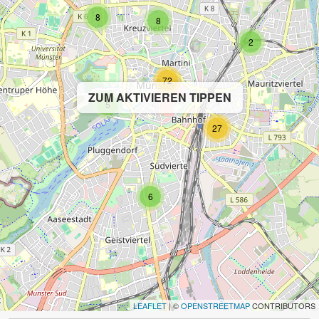
8
8
2
72
ZUM AKTIVIEREN TIPPEN
5
27
6
LEAFLET
| ©
OPENSTREETMAP
CONTRIBUTORS