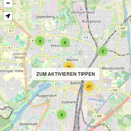
−
8
8
2
72
ZUM AKTIVIEREN TIPPEN
5
27
6