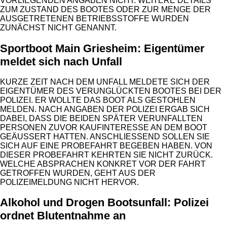
VORLIEGENDEN ANGABEN NICHT. WEITERE DETAILS
ZUM ZUSTAND DES BOOTES ODER ZUR MENGE DER
AUSGETRETENEN BETRIEBSSTOFFE WURDEN
ZUNÄCHST NICHT GENANNT.
Sportboot Main Griesheim: Eigentümer
meldet sich nach Unfall
KURZE ZEIT NACH DEM UNFALL MELDETE SICH DER
EIGENTÜMER DES VERUNGLÜCKTEN BOOTES BEI DER
POLIZEI. ER WOLLTE DAS BOOT ALS GESTOHLEN
MELDEN. NACH ANGABEN DER POLIZEI ERGAB SICH
DABEI, DASS DIE BEIDEN SPÄTER VERUNFALLTEN
PERSONEN ZUVOR KAUFINTERESSE AN DEM BOOT
GEÄUSSERT HATTEN. ANSCHLIESSEND SOLLEN SIE SI
CH AUF EINE PROBEFAHRT BEGEBEN HABEN. VON DI
ESER PROBEFAHRT KEHRTEN SIE NICHT ZURÜCK. WE
LCHE ABSPRACHEN KONKRET VOR DER FAHRT GE
TROFFEN WURDEN, GEHT AUS DER PO
LIZEIMELDUNG NICHT HERVOR.
Alkohol und Drogen Bootsunfall: Polizei
ordnet Blutentnahme an