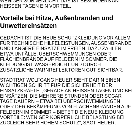
WENIGER SONNENLICHT. DAS IST BESONDERS AN
HEISSEN TAGEN EIN VORTEIL.
Vorteile bei Hitze, Außenbränden und
Unwettereinsätzen
GEDACHT IST DIE NEUE SCHUTZKLEIDUNG VOR ALLEM
FÜR TECHNISCHE HILFELEISTUNGEN, AUSSENBRÄNDE U
ND LÄNGERE EINSÄTZE IM FREIEN. DAZU ZÄHLEN E
TWA UNFÄLLE, ÜBERSCHWEMMUNGEN ODER F
LÄCHENBRÄNDE AUF FELDERN IM SOMMER. DIE K
LEIDUNG IST WASSERDICHT UND DURCH Z
USÄTZLICHE WARNREFLEKTOREN GUT SICHTBAR.
STADTRAT WOLFGANG HEUER SIEHT DARIN EINEN
WICHTIGEN SCHRITT FÜR DIE SICHERHEIT DER
EINSATZKRÄFTE. „GERADE AN HEISSEN TAGEN UND BEI E
INSÄTZEN, DIE MEHRERE STUNDEN ODER SOGAR T
AGE DAUERN – ETWA BEI ÜBERSCHWEMMUNGEN O
DER DER BEKÄMPFUNG VON FLÄCHENBRÄNDEN AUF F
ELDERN IM SOMMER – BIETET DIE NEUE KLEIDUNG V
ORTEILE: WENIGER KÖRPERLICHE BELASTUNG BEI Z
UGLEICH SEHR HOHEM SCHUTZ“, SAGT HEUER.
ANZEIGE