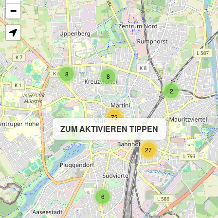
−
8
8
2
72
ZUM AKTIVIEREN TIPPEN
5
27
6