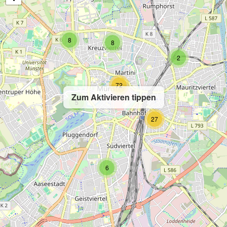
8
8
2
72
Zum Aktivieren tippen
5
27
6