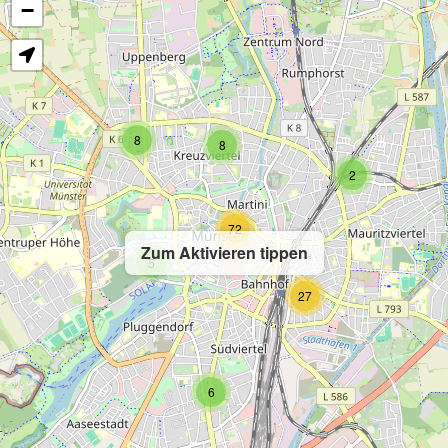
−
8
8
2
72
Zum Aktivieren tippen
5
27
6