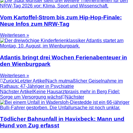
Vom Kartoffel-Strom bis zum Hip-Hop-Finale:
Neue Infos zum NRW-Tag
Weiterlesen »
Atlantis bringt drei Wochen Ferienabenteuer in
den Wienburgpark
Weiterlesen »
Zurück
Letzter Artikel
Nach mutmaßlicher Geiselnahme im
Rathaus: 47-Jähriger in Psychiatrie
Nächster Artikel
Keine Hausarztpraxis mehr in Berg Fidel:
Sorge um Versorgung wächst
Nächster
Tödlicher Bahnunfall in Havixbeck: Mann und
Hund von Zug erfasst