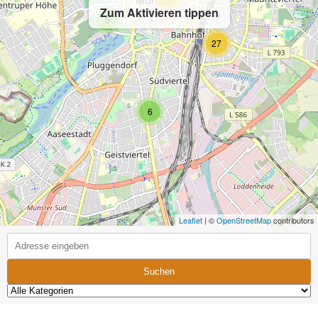
Zum Aktivieren tippen
5
27
6
Leaflet
| ©
OpenStreetMap
contributors
Suchen