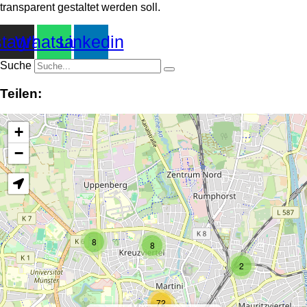
transparent gestaltet werden soll.
stagram
Whatsapp
Linkedin
Suche
Teilen:
+
−
8
8
2
72