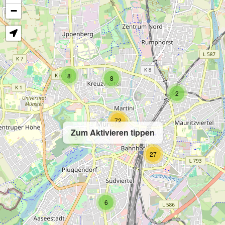
−
8
8
2
72
Zum Aktivieren tippen
5
27
6