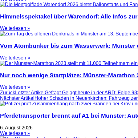
Himmelsspektakel über Warendorf: Alle Infos zur
Weiterlesen »
Vom Atombunker bis zum Wasserwerk: Münster ö
Weiterlesen »
Nur noch wenige Startplätze: Münster-Marathon
Weiterlesen »
Zurück
Letzter Artikel
Gefragt Gejagt heute in der ARD: Folge 98
Nächster Artikel
Hoher Schaden in Neuenkirchen: Fahrzeug zerst
Pferdetransporter brennt auf A1 bei Münster: Au
6. August 2026
Weiterlesen »