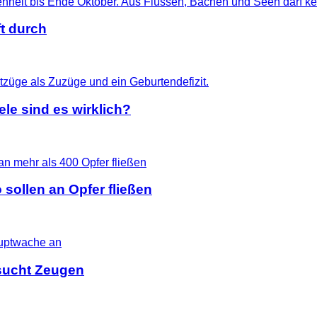
t durch
le sind es wirklich?
 sollen an Opfer fließen
i sucht Zeugen