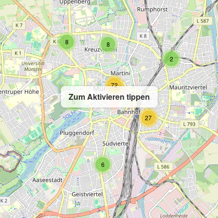
8
8
2
72
Zum Aktivieren tippen
5
27
6