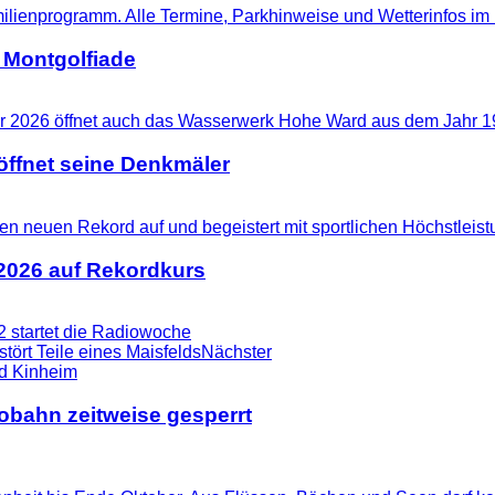
 Montgolfiade
ffnet seine Denkmäler
 2026 auf Rekordkurs
2 startet die Radiowoche
ört Teile eines Maisfelds
Nächster
tobahn zeitweise gesperrt