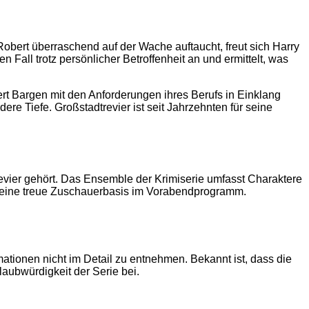
s Robert überraschend auf der Wache auftaucht, freut sich Harry
n Fall trotz persönlicher Betroffenheit an und ermittelt, was
ert Bargen mit den Anforderungen ihres Berufs in Einklang
re Tiefe. Großstadtrevier ist seit Jahrzehnten für seine
revier gehört. Das Ensemble der Krimiserie umfasst Charaktere
f eine treue Zuschauerbasis im Vorabendprogramm.
tionen nicht im Detail zu entnehmen. Bekannt ist, dass die
laubwürdigkeit der Serie bei.