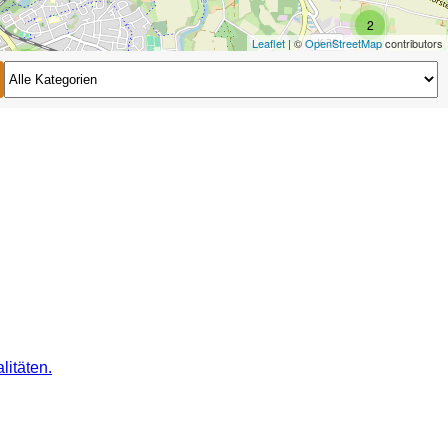
2
Leaflet
| ©
OpenStreetMap
contributors
2