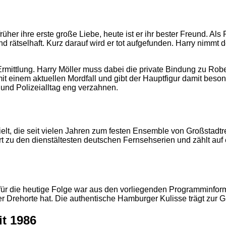
rüher ihre erste große Liebe, heute ist er ihr bester Freund. Al
 rätselhaft. Kurz darauf wird er tot aufgefunden. Harry nimmt de
Ermittlung. Harry Möller muss dabei die private Bindung zu Rob
 einem aktuellen Mordfall und gibt der Hauptfigur damit besonde
und Polizeialltag eng verzahnen.
ielt, die seit vielen Jahren zum festen Ensemble von Großstadt
t zu den dienstältesten deutschen Fernsehserien und zählt au
2
r die heutige Folge war aus den vorliegenden Programminforma
er Drehorte hat. Die authentische Hamburger Kulisse trägt zur G
it 1986