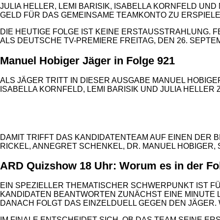
ULIA HELLER, LEMI BARISIK, ISABELLA KORNFELD UND
ELD FÜR DAS GEMEINSAME TEAMKONTO ZU ERSPIELEN.
DIE HEUTIGE FOLGE IST KEINE ERSTAUSSTRAHLUNG. F
ALS DEUTSCHE TV-PREMIERE FREITAG, DEN 26. SEPTEMBE
Manuel Hobiger Jäger in Folge 921
ALS JÄGER TRITT IN DIESER AUSGABE MANUEL HOBIGER
ISABELLA KORNFELD, LEMI BARISIK UND JULIA HELLE
ANZEIGE
DAMIT TRIFFT DAS KANDIDATENTEAM AUF EINEN DER B
RICKEL, ANNEGRET SCHENKEL, DR. MANUEL HOBIGER
ARD Quizshow 18 Uhr: Worum es in der Fo
EIN SPEZIELLER THEMATISCHER SCHWERPUNKT IST FÜ
KANDIDATEN BEANTWORTEN ZUNÄCHST EINE MINUTE L
DANACH FOLGT DAS EINZELDUELL GEGEN DEN JÄGER. W
IM FINALE ENTSCHEIDET SICH, OB DAS TEAM SEINE E