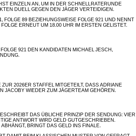
HST EINZELN AN, UM IN DER SCHNELLRATERUNDE G
TEN DUELL GEGEN DEN JÄGER VERTEIDIGEN.
1, FOLGE 89 BEZIEHUNGSWEISE FOLGE 921 UND NENNT
E FOLGE ERNEUT UM 18.00 UHR IM ERSTEN GELISTET.
 FOLGE 921 DEN KANDIDATEN MICHAEL JESCH,
ENDUNG.
ZUR 2026ER STAFFEL MITGETEILT, DASS ADRIANE
IAN JACOBY WIEDER ZUM JÄGERTEAM GEHÖREN.
ESCHREIBT DAS ÜBLICHE PRINZIP DER SENDUNG: VIER
HTIGE ANTWORT WIRD GELD GUTGESCHRIEBEN.
ABHÄNGT, BRINGT DAS GELD INS FINALE.
IBT DAMIT BEIM KLASSISCHEN MUSTER VON GEFRAGT –