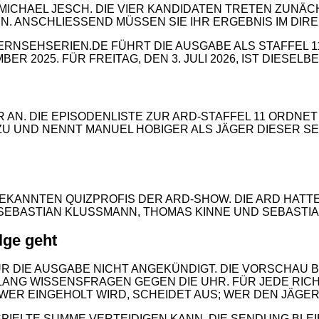
 MICHAEL JESCH. DIE VIER KANDIDATEN TRETEN ZUNÄC
 ANSCHLIESSEND MÜSSEN SIE IHR ERGEBNIS IM DIREK
ERNSEHSERIEN.DE FÜHRT DIE AUSGABE ALS STAFFEL 1
R 2025. FÜR FREITAG, DEN 3. JULI 2026, IST DIESELB
 AN. DIE EPISODENLISTE ZUR ARD-STAFFEL 11 ORDNET
2
R ZU UND NENNT MANUEL HOBIGER ALS JÄGER DIESER S
EKANNTEN QUIZPROFIS DER ARD-SHOW. DIE ARD HATTE 
, SEBASTIAN KLUSSMANN, THOMAS KINNE UND SEBAST
lge geht
R DIE AUSGABE NICHT ANGEKÜNDIGT. DIE VORSCHAU B
ANG WISSENSFRAGEN GEGEN DIE UHR. FÜR JEDE RIC
ER EINGEHOLT WIRD, SCHEIDET AUS; WER DEN JÄGER 
RSPIELTE SUMME VERTEIDIGEN KANN. DIE SENDUNG BLE