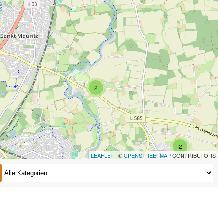
2
2
LEAFLET
| ©
OPENSTREETMAP
CONTRIBUTORS
2