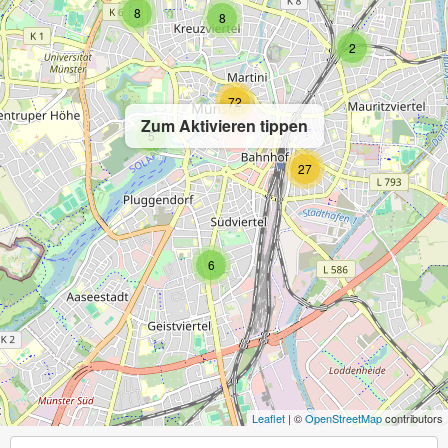
8
8
2
72
Zum Aktivieren tippen
5
27
6
Leaflet
| ©
OpenStreetMap
contributors