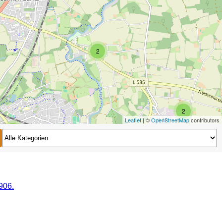
2
2
Leaflet
| ©
OpenStreetMap
contributors
2