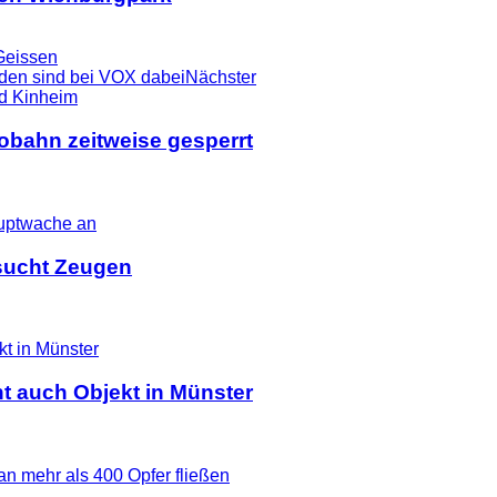
 Geissen
äden sind bei VOX dabei
Nächster
tobahn zeitweise gesperrt
i sucht Zeugen
t auch Objekt in Münster