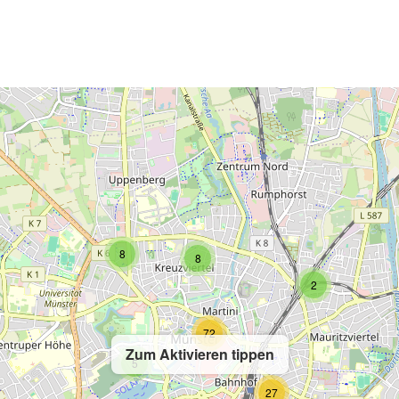
2
8
8
2
72
Zum Aktivieren tippen
5
27