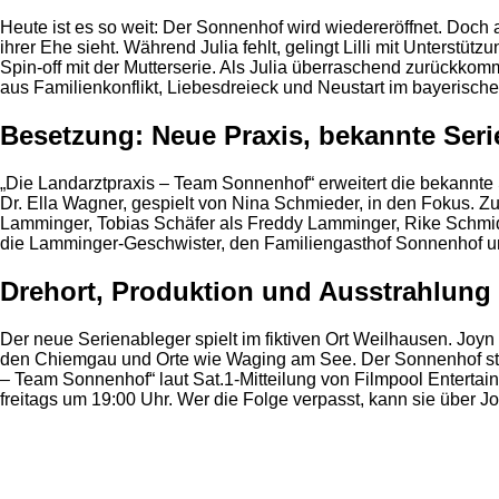
Heute ist es so weit: Der Sonnenhof wird wiedereröffnet. Doch a
ihrer Ehe sieht. Während Julia fehlt, gelingt Lilli mit Unters
Spin-off mit der Mutterserie. Als Julia überraschend zurückkomm
aus Familienkonflikt, Liebesdreieck und Neustart im bayerisc
Besetzung: Neue Praxis, bekannte Seri
„Die Landarztpraxis – Team Sonnenhof“ erweitert die bekannte 
Dr. Ella Wagner, gespielt von Nina Schmieder, in den Fokus. 
Lamminger, Tobias Schäfer als Freddy Lamminger, Rike Schmid a
die Lamminger-Geschwister, den Familiengasthof Sonnenhof un
Drehort, Produktion und Ausstrahlung 
Der neue Serienableger spielt im fiktiven Ort Weilhausen. Joyn
den Chiemgau und Orte wie Waging am See. Der Sonnenhof steht
– Team Sonnenhof“ laut Sat.1-Mitteilung von Filmpool Entertai
freitags um 19:00 Uhr. Wer die Folge verpasst, kann sie über J
Anzeige