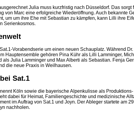
usgerechnet Julia muss kurzfristig nach Düsseldorf. Das sorgt fü
tützung von Marc eine erfolgreiche Wiederöffnung. Auch bekannte
t, um um ihre Ehe mit Sebastian zu kämpfen, kann Lilli ihre Eif
hen Serienkosmos.
2
enwelt
Sat.1-Vorabendserie um einen neuen Schauplatz. Während Dr. Sa
Zum Hauptensemble gehören Pina Kühr als Lilli Lamminger, Mic
ls Julia Lamminger und Max Alberti als Sebastian. Fenja Gerha
d die neue Praxis in Weilhausen.
bei Sat.1
 nennt Köln sowie die bayerische Alpenkulisse als Produktions-
 dabei für Heimat, Familiengeschichte und medizinische Allta
nment im Auftrag von Sat.1 und Joyn. Der Ableger startete am 
oyn nachholen.
2