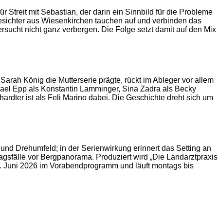
r Streit mit Sebastian, der darin ein Sinnbild für die Probleme
 Gesichter aus Wiesenkirchen tauchen auf und verbinden das
ersucht nicht ganz verbergen. Die Folge setzt damit auf den Mix
rah König die Mutterserie prägte, rückt im Ableger vor allem
hael Epp als Konstantin Lamminger, Sina Zadra als Becky
rdter ist als Feli Marino dabei. Die Geschichte dreht sich um
 und Drehumfeld; in der Serienwirkung erinnert das Setting an
gsfälle vor Bergpanorama. Produziert wird „Die Landarztpraxis
29. Juni 2026 im Vorabendprogramm und läuft montags bis