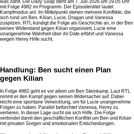
was zählt. Die Daily Soap steht am 7. Juli 2026 um 19.05 Uhr
mit Folge 4982 im Programm. Der Episodentitel lautet
Kampfmodus an!. Im Mittelpunkt stehen mehrere Konflikte, die
sich rund um Ben, Kilian, Lucie, Dragan und Vanessa
zuspitzen. RTL kündigt die Folge als Geschichte an, in der Ben
seinen Widerstand gegen Kilian organisiert, Lucie eine
unangenehme Wahrheit über ihr Date erfährt und Vanessa
wegen Henry Hilfe sucht.
Anzeige
Handlung: Ben sucht einen Plan
gegen Kilian
In Folge 4982 geht es vor allem um Ben Steinkamp. Laut RTL
nimmt er den Kampf gegen seinen Widersacher auf. Dabei
reicht eine spontane Verwicklung, um für Lucie unangenehme
Folgen zu haben. Parallel befürchtet Vanessa, Henry zu
verlieren. In dieser Lage sucht sie sich Hilfe. Die Folge
verbindet damit den geschäftlichen Konflikt um Ben und Kilian
mit privaten Sorgen und emotionalen Entscheidungen.