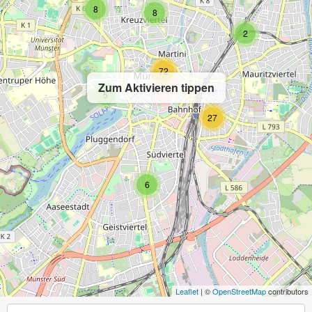
8
8
2
72
Zum Aktivieren tippen
5
27
6
Leaflet
| ©
OpenStreetMap
contributors