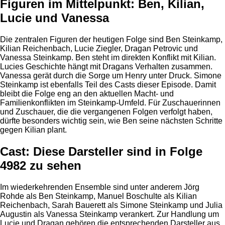
Figuren im Mittelpunkt: Ben, Kilian,
Lucie und Vanessa
Die zentralen Figuren der heutigen Folge sind Ben Steinkamp,
Kilian Reichenbach, Lucie Ziegler, Dragan Petrovic und
Vanessa Steinkamp. Ben steht im direkten Konflikt mit Kilian.
Lucies Geschichte hängt mit Dragans Verhalten zusammen.
Vanessa gerät durch die Sorge um Henry unter Druck. Simone
Steinkamp ist ebenfalls Teil des Casts dieser Episode. Damit
bleibt die Folge eng an den aktuellen Macht- und
Familienkonflikten im Steinkamp-Umfeld. Für Zuschauerinnen
und Zuschauer, die die vergangenen Folgen verfolgt haben,
dürfte besonders wichtig sein, wie Ben seine nächsten Schritte
gegen Kilian plant.
Cast: Diese Darsteller sind in Folge
4982 zu sehen
Im wiederkehrenden Ensemble sind unter anderem Jörg
Rohde als Ben Steinkamp, Manuel Boschulte als Kilian
Reichenbach, Sarah Bauerett als Simone Steinkamp und Julia
Augustin als Vanessa Steinkamp verankert. Zur Handlung um
Lucie und Dragan gehören die entsprechenden Darsteller aus