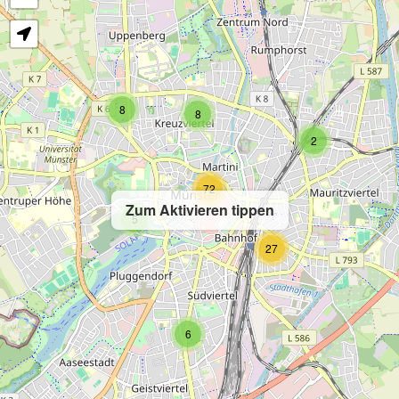
8
8
2
72
Zum Aktivieren tippen
5
27
6