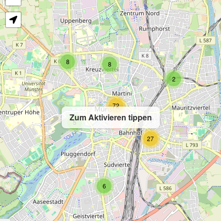
8
8
2
72
Zum Aktivieren tippen
5
27
6