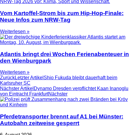
Vom Kartoffel-Strom bis zum Hip-Hop-Finale:
Neue Infos zum NRW-Tag
Weiterlesen »
Atlantis bringt drei Wochen Ferienabenteuer in
den Wienburgpark
Weiterlesen »
Zurück
Letzter Artikel
Shio Fukuda bleibt dauerhaft beim
Karlsruher SC
Nächster Artikel
Dynamo Dresden verpflichtet Kaan Inanoglu
von Eintracht Frankfurt
Nächster
Pferdetransporter brennt auf A1 bei Münster:
Autobahn zeitweise gesperrt
6. August 2026