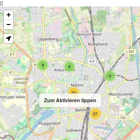
+
−
8
8
2
72
Zum Aktivieren tippen
5
27