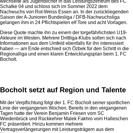
wechselte als Jugendlicher in das Leistungszentrum des FC
Schalke 04 und schloss sich im Sommer 2022 dem
Nachwuchs von Rot-Weiss Essen an. In der zurückliegenden
Saison der A-Junioren Bundesliga / DFB-Nachwuchsliga
gelangen ihm in 24 Pflichtspielen elf Tore und acht Vorlagen.
Diese Quote machte ihn zu einem der torgefährlichsten U19-
Akteure im Westen. Mehrere Drittliga-Klubs sollen sich nach
Informationen aus dem Umfeld ebenfalls für ihn interessiert
haben — am Ende entschied sich Özbek für den Schritt in die
Regionalliga und einen klaren Entwicklungsplan beim 1. FC
Bocholt.
Anzeige
Bocholt setzt auf Region und Talente
Mit der Verpflichtung folgt der 1. FC Bocholt seiner sportlichen
Linie der vergangenen Wochen. Bereits in den vergangenen
Tagen hatte der Verein Benjamin Friesen vom SC
Wiedenbrück und Rückkehrer Malek Fakhro vom Halleschen
FC präsentiert. Hinzu kommen mehrere
Vertragsverlängerungen mit Leistungsträgern aus dem