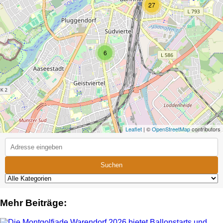
27
6
Leaflet
| ©
OpenStreetMap
contributors
Suchen
Mehr Beiträge: