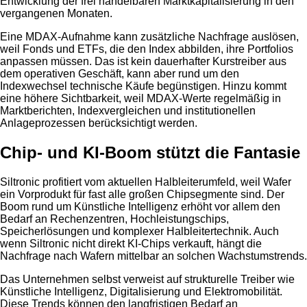
Entwicklung der frei handelbaren Marktkapitalisierung in den
vergangenen Monaten.
Eine MDAX-Aufnahme kann zusätzliche Nachfrage auslösen,
weil Fonds und ETFs, die den Index abbilden, ihre Portfolios
anpassen müssen. Das ist kein dauerhafter Kurstreiber aus
dem operativen Geschäft, kann aber rund um den
Indexwechsel technische Käufe begünstigen. Hinzu kommt
eine höhere Sichtbarkeit, weil MDAX-Werte regelmäßig in
Marktberichten, Indexvergleichen und institutionellen
Anlageprozessen berücksichtigt werden.
Chip- und KI-Boom stützt die Fantasie
Siltronic profitiert vom aktuellen Halbleiterumfeld, weil Wafer
ein Vorprodukt für fast alle großen Chipsegmente sind. Der
Boom rund um Künstliche Intelligenz erhöht vor allem den
Bedarf an Rechenzentren, Hochleistungschips,
Speicherlösungen und komplexer Halbleitertechnik. Auch
wenn Siltronic nicht direkt KI-Chips verkauft, hängt die
Nachfrage nach Wafern mittelbar an solchen Wachstumstrends.
Das Unternehmen selbst verweist auf strukturelle Treiber wie
Künstliche Intelligenz, Digitalisierung und Elektromobilität.
Diese Trends können den langfristigen Bedarf an