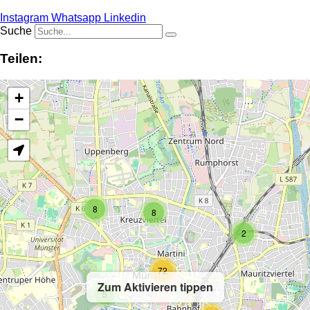
Instagram
Whatsapp
Linkedin
Suche
Teilen:
+
−
8
8
2
72
Zum Aktivieren tippen
5