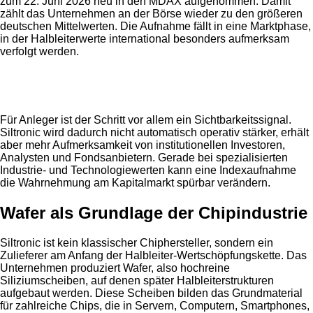
zum 22. Juni 2026 neu in den MDAX aufgenommen. Damit
zählt das Unternehmen an der Börse wieder zu den größeren
deutschen Mittelwerten. Die Aufnahme fällt in eine Marktphase,
in der Halbleiterwerte international besonders aufmerksam
verfolgt werden.
Anzeige
Für Anleger ist der Schritt vor allem ein Sichtbarkeitssignal.
Siltronic wird dadurch nicht automatisch operativ stärker, erhält
aber mehr Aufmerksamkeit von institutionellen Investoren,
Analysten und Fondsanbietern. Gerade bei spezialisierten
Industrie- und Technologiewerten kann eine Indexaufnahme
die Wahrnehmung am Kapitalmarkt spürbar verändern.
Wafer als Grundlage der Chipindustrie
Siltronic ist kein klassischer Chiphersteller, sondern ein
Zulieferer am Anfang der Halbleiter-Wertschöpfungskette. Das
Unternehmen produziert Wafer, also hochreine
Siliziumscheiben, auf denen später Halbleiterstrukturen
aufgebaut werden. Diese Scheiben bilden das Grundmaterial
für zahlreiche Chips, die in Servern, Computern, Smartphones,