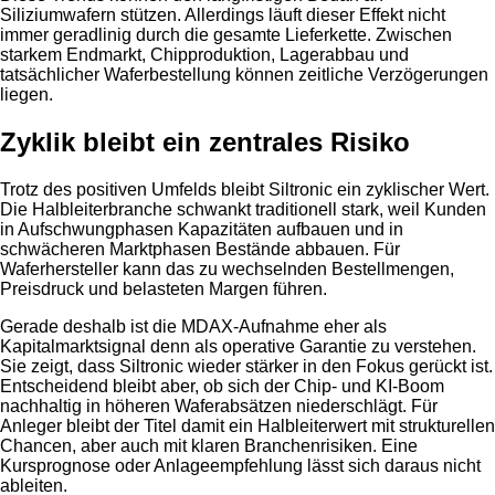
Siliziumwafern stützen. Allerdings läuft dieser Effekt nicht
immer geradlinig durch die gesamte Lieferkette. Zwischen
starkem Endmarkt, Chipproduktion, Lagerabbau und
tatsächlicher Waferbestellung können zeitliche Verzögerungen
liegen.
Zyklik bleibt ein zentrales Risiko
Trotz des positiven Umfelds bleibt Siltronic ein zyklischer Wert.
Die Halbleiterbranche schwankt traditionell stark, weil Kunden
in Aufschwungphasen Kapazitäten aufbauen und in
schwächeren Marktphasen Bestände abbauen. Für
Waferhersteller kann das zu wechselnden Bestellmengen,
Preisdruck und belasteten Margen führen.
Gerade deshalb ist die MDAX-Aufnahme eher als
Kapitalmarktsignal denn als operative Garantie zu verstehen.
Sie zeigt, dass Siltronic wieder stärker in den Fokus gerückt ist.
Entscheidend bleibt aber, ob sich der Chip- und KI-Boom
nachhaltig in höheren Waferabsätzen niederschlägt. Für
Anleger bleibt der Titel damit ein Halbleiterwert mit strukturellen
Chancen, aber auch mit klaren Branchenrisiken. Eine
Kursprognose oder Anlageempfehlung lässt sich daraus nicht
ableiten.