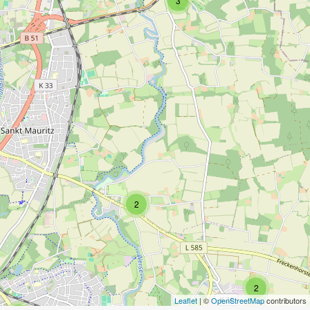
3
2
2
Leaflet
| ©
OpenStreetMap
contributors