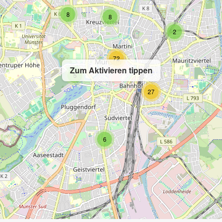
8
8
2
72
Zum Aktivieren tippen
5
27
6