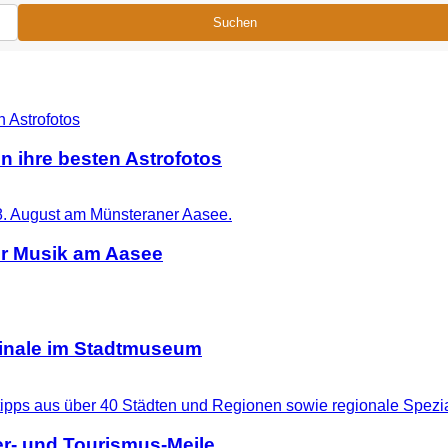
Suchen
n ihre besten Astrofotos
er Musik am Aasee
ginale im Stadtmuseum
r- und Tourismus-Meile