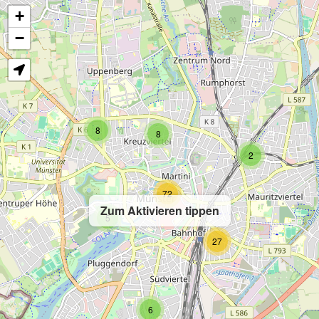
+
−
8
8
2
72
Zum Aktivieren tippen
5
27
6