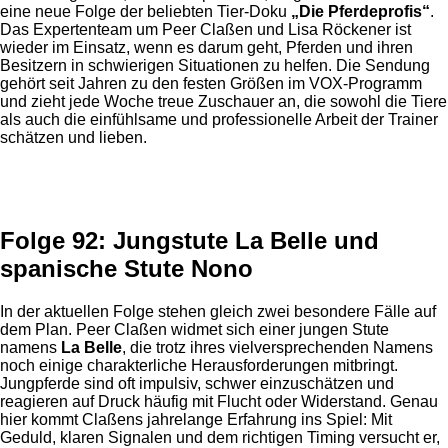
eine neue Folge der beliebten Tier-Doku
„Die Pferdeprofis“
.
Das Expertenteam um Peer Claßen und Lisa Röckener ist
wieder im Einsatz, wenn es darum geht, Pferden und ihren
Besitzern in schwierigen Situationen zu helfen. Die Sendung
gehört seit Jahren zu den festen Größen im VOX-Programm
und zieht jede Woche treue Zuschauer an, die sowohl die Tiere
als auch die einfühlsame und professionelle Arbeit der Trainer
schätzen und lieben.
Anzeige
Folge 92: Jungstute La Belle und
spanische Stute Nono
In der aktuellen Folge stehen gleich zwei besondere Fälle auf
dem Plan. Peer Claßen widmet sich einer jungen Stute
namens
La Belle
, die trotz ihres vielversprechenden Namens
noch einige charakterliche Herausforderungen mitbringt.
Jungpferde sind oft impulsiv, schwer einzuschätzen und
reagieren auf Druck häufig mit Flucht oder Widerstand. Genau
hier kommt Claßens jahrelange Erfahrung ins Spiel: Mit
Geduld, klaren Signalen und dem richtigen Timing versucht er,