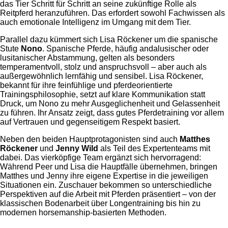
das Tier Schritt für Schritt an seine zukünftige Rolle als
Reitpferd heranzuführen. Das erfordert sowohl Fachwissen als
auch emotionale Intelligenz im Umgang mit dem Tier.
Parallel dazu kümmert sich Lisa Röckener um die spanische
Stute
Nono
. Spanische Pferde, häufig andalusischer oder
lusitanischer Abstammung, gelten als besonders
temperamentvoll, stolz und anspruchsvoll – aber auch als
außergewöhnlich lernfähig und sensibel. Lisa Röckener,
bekannt für ihre feinfühlige und pferdeorientierte
Trainingsphilosophie, setzt auf klare Kommunikation statt
Druck, um Nono zu mehr Ausgeglichenheit und Gelassenheit
zu führen. Ihr Ansatz zeigt, dass gutes Pferdetraining vor allem
auf Vertrauen und gegenseitigem Respekt basiert.
Neben den beiden Hauptprotagonisten sind auch
Matthes
Röckener
und
Jenny Wild
als Teil des Expertenteams mit
dabei. Das vierköpfige Team ergänzt sich hervorragend:
Während Peer und Lisa die Hauptfälle übernehmen, bringen
Matthes und Jenny ihre eigene Expertise in die jeweiligen
Situationen ein. Zuschauer bekommen so unterschiedliche
Perspektiven auf die Arbeit mit Pferden präsentiert – von der
klassischen Bodenarbeit über Longentraining bis hin zu
modernen horsemanship-basierten Methoden.