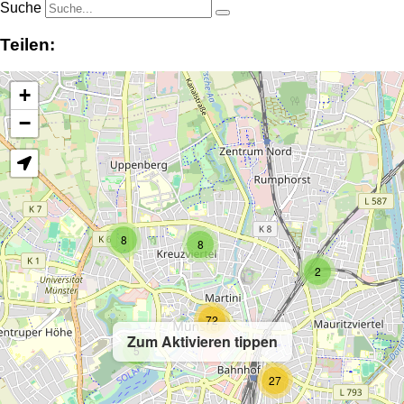
Suche
Teilen:
+
−
8
8
2
72
Zum Aktivieren tippen
5
27