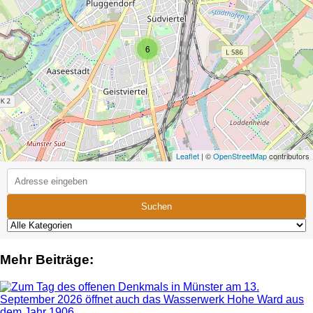
6
Leaflet
| ©
OpenStreetMap
contributors
Suchen
Mehr Beiträge: