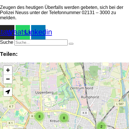
Zeugen des heutigen Überfalls werden gebeten, sich bei der
Polizei Neuss unter der Telefonnummer 02131 – 3000 zu
melden.
stagram
Whatsapp
Linkedin
Suche
Teilen:
+
−
8
8
2