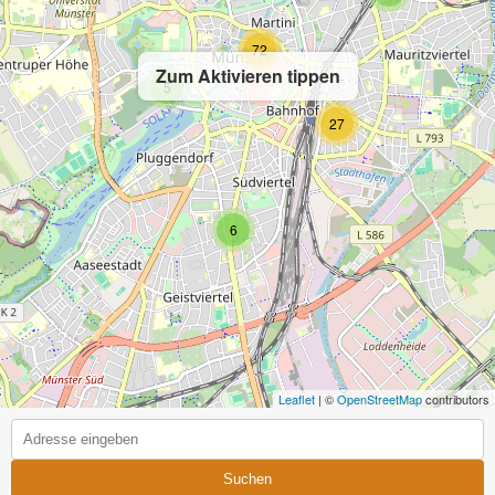
72
Zum Aktivieren tippen
5
27
6
Leaflet
| ©
OpenStreetMap
contributors
Suchen