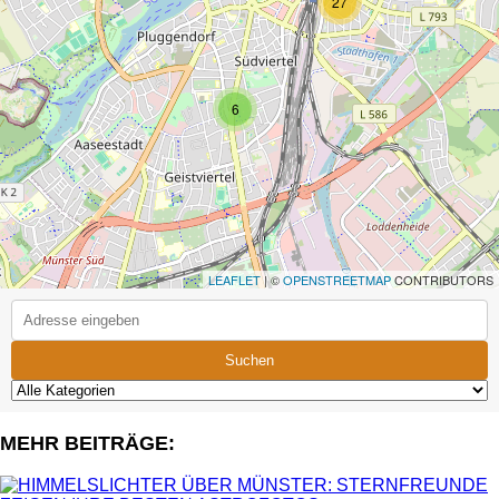
27
6
LEAFLET
| ©
OPENSTREETMAP
CONTRIBUTORS
Suchen
MEHR BEITRÄGE: