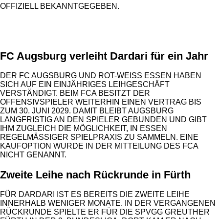
OFFIZIELL BEKANNTGEGEBEN.
ANZEIGE
FC Augsburg verleiht Dardari für ein Jahr
DER FC AUGSBURG UND ROT-WEISS ESSEN HABEN
SICH AUF EIN EINJÄHRIGES LEIHGESCHÄFT
VERSTÄNDIGT. BEIM FCA BESITZT DER
OFFENSIVSPIELER WEITERHIN EINEN VERTRAG BIS
ZUM 30. JUNI 2029. DAMIT BLEIBT AUGSBURG
LANGFRISTIG AN DEN SPIELER GEBUNDEN UND GIBT
IHM ZUGLEICH DIE MÖGLICHKEIT, IN ESSEN
REGELMÄSSIGER SPIELPRAXIS ZU SAMMELN. EINE K
AUFOPTION WURDE IN DER MITTEILUNG DES FCA N
ICHT GENANNT.
Zweite Leihe nach Rückrunde in Fürth
FÜR DARDARI IST ES BEREITS DIE ZWEITE LEIHE
INNERHALB WENIGER MONATE. IN DER VERGANGENEN
RÜCKRUNDE SPIELTE ER FÜR DIE SPVGG GREUTHER