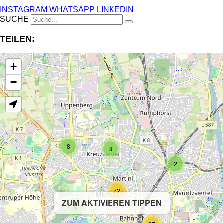
INSTAGRAM
WHATSAPP
LINKEDIN
SUCHE
TEILEN:
+
−
8
8
2
72
ZUM AKTIVIEREN TIPPEN
5