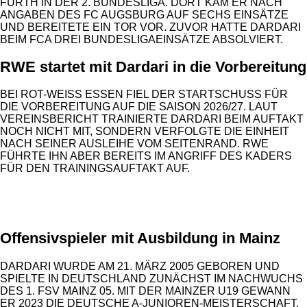
FÜRTH IN DER 2. BUNDESLIGA. DORT KAM ER NACH
ANGABEN DES FC AUGSBURG AUF SECHS EINSÄTZE
UND BEREITETE EIN TOR VOR. ZUVOR HATTE DARDARI
BEIM FCA DREI BUNDESLIGAEINSÄTZE ABSOLVIERT.
RWE startet mit Dardari in die Vorbereitung
BEI ROT-WEISS ESSEN FIEL DER STARTSCHUSS FÜR
DIE VORBEREITUNG AUF DIE SAISON 2026/27. LAUT
VEREINSBERICHT TRAINIERTE DARDARI BEIM AUFTAKT
NOCH NICHT MIT, SONDERN VERFOLGTE DIE EINHEIT
NACH SEINER AUSLEIHE VOM SEITENRAND. RWE
FÜHRTE IHN ABER BEREITS IM ANGRIFF DES KADERS
FÜR DEN TRAININGSAUFTAKT AUF.
ANZEIGE
Offensivspieler mit Ausbildung in Mainz
DARDARI WURDE AM 21. MÄRZ 2005 GEBOREN UND
SPIELTE IN DEUTSCHLAND ZUNÄCHST IM NACHWUCHS
DES 1. FSV MAINZ 05. MIT DER MAINZER U19 GEWANN
ER 2023 DIE DEUTSCHE A-JUNIOREN-MEISTERSCHAFT.