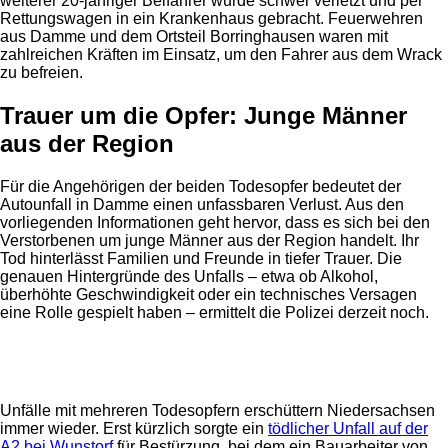
weiterer 20-jähriger Beifahrer wurde schwer verletzt und per
Rettungswagen in ein Krankenhaus gebracht. Feuerwehren
aus Damme und dem Ortsteil Borringhausen waren mit
zahlreichen Kräften im Einsatz, um den Fahrer aus dem Wrack
zu befreien.
Trauer um die Opfer: Junge Männer
aus der Region
Für die Angehörigen der beiden Todesopfer bedeutet der
Autounfall in Damme einen unfassbaren Verlust. Aus den
vorliegenden Informationen geht hervor, dass es sich bei den
Verstorbenen um junge Männer aus der Region handelt. Ihr
Tod hinterlässt Familien und Freunde in tiefer Trauer. Die
genauen Hintergründe des Unfalls – etwa ob Alkohol,
überhöhte Geschwindigkeit oder ein technisches Versagen
eine Rolle gespielt haben – ermittelt die Polizei derzeit noch.
Anzeige
Unfälle mit mehreren Todesopfern erschüttern Niedersachsen
immer wieder. Erst kürzlich sorgte ein
tödlicher Unfall auf der
A2 bei Wunstorf
für Bestürzung, bei dem ein Bauarbeiter von