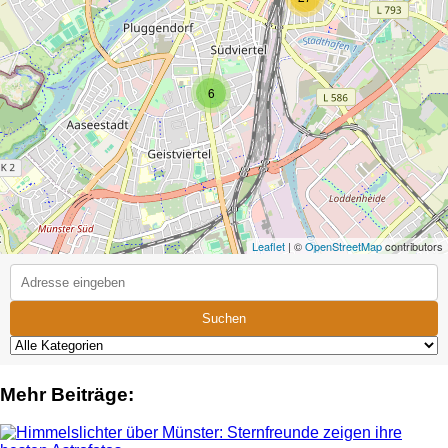
6
Leaflet
| ©
OpenStreetMap
contributors
Suchen
Mehr Beiträge: