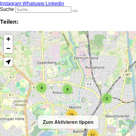
Instagram
Whatsapp
Linkedin
Suche
Teilen:
+
−
8
8
2
72
Zum Aktivieren tippen
5
27