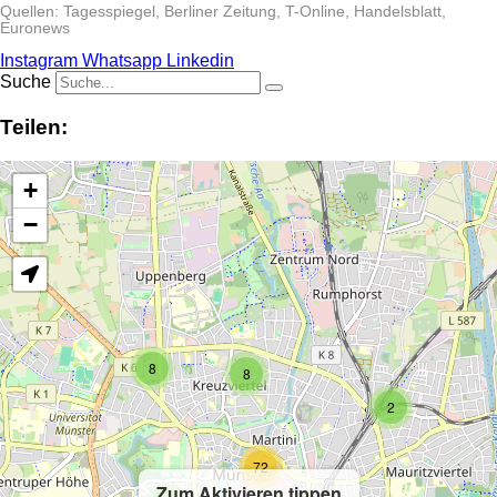
Quellen: Tagesspiegel, Berliner Zeitung, T-Online, Handelsblatt,
Euronews
Instagram
Whatsapp
Linkedin
Suche
Teilen:
+
−
8
8
2
72
Zum Aktivieren tippen