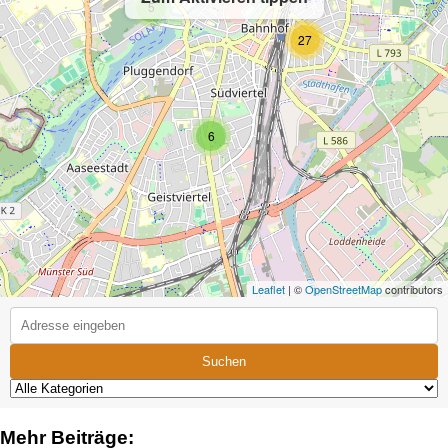
5
27
6
Leaflet
| ©
OpenStreetMap
contributors
Suchen
Mehr Beiträge: