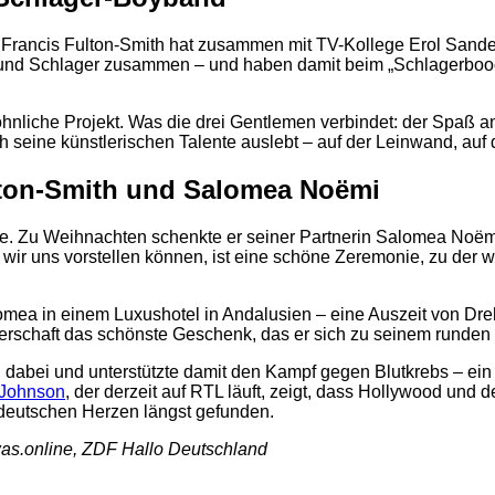
n: Francis Fulton-Smith hat zusammen mit TV-Kollege Erol Sa
und Schlager zusammen – und haben damit beim „Schlagerbooom 
2
öhnliche Projekt. Was die drei Gentlemen verbindet: der Spaß a
mith seine künstlerischen Talente auslebt – auf der Leinwand, 
lton-Smith und Salomea Noëmi
 je. Zu Weihnachten schenkte er seiner Partnerin Salomea Noëmi
 wir uns vorstellen können, ist eine schöne Zeremonie, zu der w
mea in einem Luxushotel in Andalusien – eine Auszeit von Dreh
erschaft das schönste Geschenk, das er sich zu seinem runde
n dabei und unterstützte damit den Kampf gegen Blutkrebs – ei
 Johnson
, der derzeit auf RTL läuft, zeigt, dass Hollywood un
 deutschen Herzen längst gefunden.
as.online, ZDF Hallo Deutschland
2