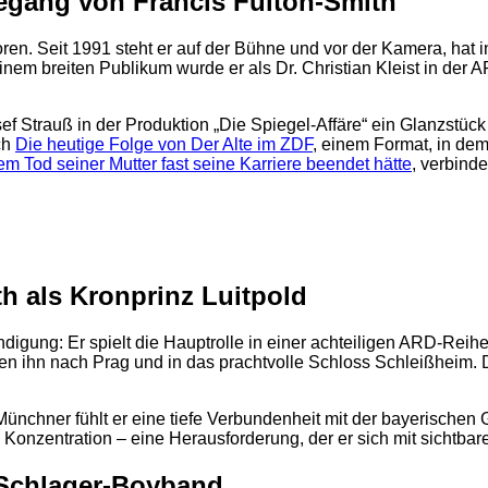
egang von Francis Fulton-Smith
en. Seit 1991 steht er auf der Bühne und vor der Kamera, hat i
Einem breiten Publikum wurde er als Dr. Christian Kleist in der A
 Strauß in der Produktion „Die Spiegel-Affäre“ ein Glanzstück 
ch
Die heutige Folge von Der Alte im ZDF
, einem Format, in de
em Tod seiner Mutter fast seine Karriere beendet hätte
, verbind
h als Kronprinz Luitpold
gung: Er spielt die Hauptrolle in einer achteiligen ARD-Reihe
n ihn nach Prag und in das prachtvolle Schloss Schleißheim. Di
Münchner fühlt er eine tiefe Verbundenheit mit der bayerischen 
Konzentration – eine Herausforderung, der er sich mit sichtbarer
 Schlager-Boyband