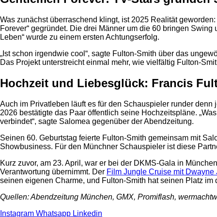
Was zunächst überraschend klingt, ist 2025 Realität geworde
Forever“ gegründet. Die drei Männer um die 60 bringen Swing 
Leben“ wurde zu einem ersten Achtungserfolg.
„Ist schon irgendwie cool“, sagte Fulton-Smith über das ungew
Das Projekt unterstreicht einmal mehr, wie vielfältig Fulton-S
Hochzeit und Liebesglück: Francis Fu
Auch im Privatleben läuft es für den Schauspieler runder denn
2026 bestätigte das Paar öffentlich seine Hochzeitspläne. „Was
verbindet“, sagte Salomea gegenüber der Abendzeitung.
Seinen 60. Geburtstag feierte Fulton-Smith gemeinsam mit Salo
Showbusiness. Für den Münchner Schauspieler ist diese Partn
Kurz zuvor, am 23. April, war er bei der DKMS-Gala in Münche
Verantwortung übernimmt. Der
Film Jungle Cruise mit Dwayne
seinen eigenen Charme, und Fulton-Smith hat seinen Platz im
Quellen: Abendzeitung München, GMX, Promiflash, wermachtw
Instagram
Whatsapp
Linkedin