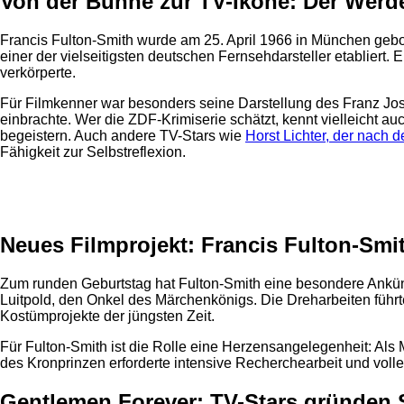
Von der Bühne zur TV-Ikone: Der Werd
Francis Fulton-Smith wurde am 25. April 1966 in München gebor
einer der vielseitigsten deutschen Fernsehdarsteller etabliert. 
verkörperte.
Für Filmkenner war besonders seine Darstellung des Franz Josef
einbrachte. Wer die ZDF-Krimiserie schätzt, kennt vielleicht au
begeistern. Auch andere TV-Stars wie
Horst Lichter, der nach d
Fähigkeit zur Selbstreflexion.
Anzeige
Neues Filmprojekt: Francis Fulton-Smit
Zum runden Geburtstag hat Fulton-Smith eine besondere Ankündi
Luitpold, den Onkel des Märchenkönigs. Die Dreharbeiten führte
Kostümprojekte der jüngsten Zeit.
Für Fulton-Smith ist die Rolle eine Herzensangelegenheit: Als 
des Kronprinzen erforderte intensive Recherchearbeit und volle 
Gentlemen Forever: TV-Stars gründen