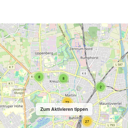
2
8
8
2
72
Zum Aktivieren tippen
5
27