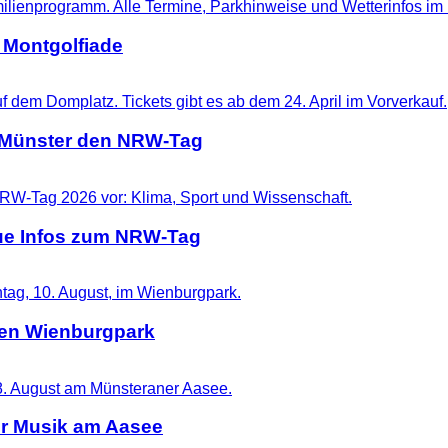
 Montgolfiade
t Münster den NRW-Tag
eue Infos zum NRW-Tag
 den Wienburgpark
er Musik am Aasee