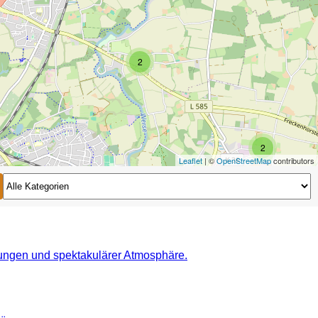
2
2
Leaflet
| ©
OpenStreetMap
contributors
2