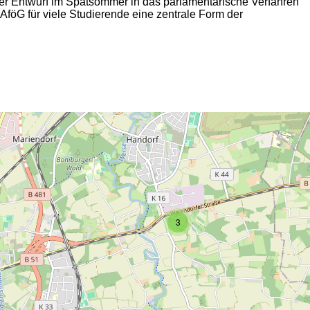
der Entwurf im Spätsommer in das parlamentarische Verfahren
AföG für viele Studierende eine zentrale Form der
2
3