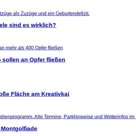
le sind es wirklich?
 sollen an Opfer fließen
ße Fläche am Kreativkai
 Montgolfiade