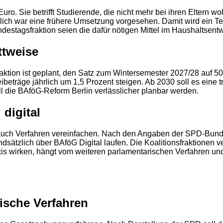
o. Sie betrifft Studierende, die nicht mehr bei ihren Eltern w
h war eine frühere Umsetzung vorgesehen. Damit wird ein Teil
tagsfraktion seien die dafür nötigen Mittel im Haushaltsentwu
ttweise
aktion ist geplant, den Satz zum Wintersemester 2027/28 auf
2
eträge jährlich um 1,5 Prozent steigen. Ab 2030 soll es eine 
 die BAföG-Reform Berlin verlässlicher planbar werden.
digital
 auch Verfahren vereinfachen. Nach den Angaben der SPD-Bunde
sätzlich über BAföG Digital laufen. Die Koalitionsfraktionen v
is wirken, hängt vom weiteren parlamentarischen Verfahren un
ische Verfahren