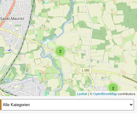
2
2
Leaflet
| ©
OpenStreetMap
contributors
2