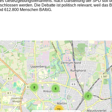
e des Gesetzgebungsverfahrens. Nach Darstellung der SPD soll 
chlossen werden. Die Debatte ist politisch relevant, weil das B
rund 612.800 Menschen BAföG.
2
2
8
8
2
72