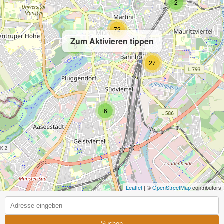
2
72
Zum Aktivieren tippen
5
27
6
Leaflet
| ©
OpenStreetMap
contributors
Suchen