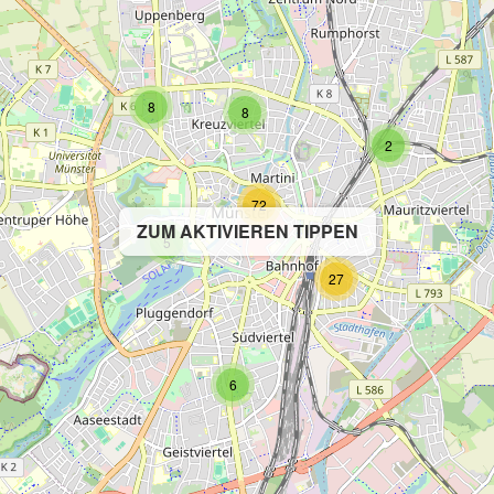
8
8
2
72
ZUM AKTIVIEREN TIPPEN
5
27
6