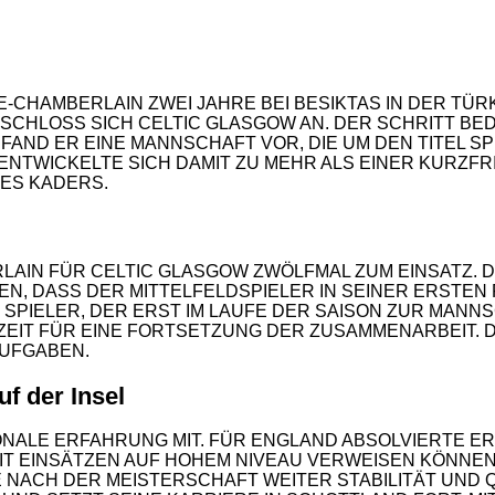
CHAMBERLAIN ZWEI JAHRE BEI BESIKTAS IN DER TÜRK
HLOSS SICH CELTIC GLASGOW AN. DER SCHRITT BEDE
 FAND ER EINE MANNSCHAFT VOR, DIE UM DEN TITEL SP
NTWICKELTE SICH DAMIT ZU MEHR ALS EINER KURZFRIST
ES KADERS.
AIN FÜR CELTIC GLASGOW ZWÖLFMAL ZUM EINSATZ. DA
GEN, DASS DER MITTELFELDSPIELER IN SEINER ERSTE
SPIELER, DER ERST IM LAUFE DER SAISON ZUR MANNSC
EIT FÜR EINE FORTSETZUNG DER ZUSAMMENARBEIT. DE
UFGABEN.
2
uf der Insel
NALE ERFAHRUNG MIT. FÜR ENGLAND ABSOLVIERTE ER
 MIT EINSÄTZEN AUF HOHEM NIVEAU VERWEISEN KÖNNE
E NACH DER MEISTERSCHAFT WEITER STABILITÄT UND Q