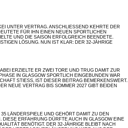
EI UNTER VERTRAG. ANSCHLIESSEND KEHRTE DER F
UTETE FÜR IHN EINEN NEUEN SPORTLICHEN A
IELTE UND DIE SAISON ERFOLGREICH BEENDETE. S
IGEN LÖSUNG. NUN IST KLAR: DER 32-JÄHRIGE B
BEI ERZIELTE ER ZWEI TORE UND TRUG DAMIT ZUR
N PHASE IN GLASGOW SPORTLICH EINGEBUNDEN WAR
HAFT STIESS, IST DIESER BEITRAG BEMERKENSWERT. C
R NEUE VERTRAG BIS SOMMER 2027 GIBT BEIDEN S
 35 LÄNDERSPIELE UND GEHÖRT DAMIT ZU DEN
N. DIESE ERFAHRUNG DÜRFTE AUCH IN GLASGOW EINE
UALITÄT BENÖTIGT. DER 32-JÄHRIGE BLEIBT NACH