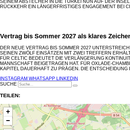
SEINEM ABSTECHER IN DIE TÜRKEI NUN AUF DER INS
RÜCKKEHR EIN LÄNGERFRISTIGES ENGAGEMENT BEI CE
ANZEIGE
Vertrag bis Sommer 2027 als klares Zeiche
DER NEUE VERTRAG BIS SOMMER 2027 UNTERSTREICHT
SEINEN ZWÖLF EINSÄTZEN MIT ZWEI TREFFERN ERHÄLT
FÜR CELTIC BEDEUTET DIE VERLÄNGERUNG KONTINUIT
MANNSCHAFT BEIGETRAGEN HAT. FÜR OXLADE-CHAMBER
KAPITEL DAUERHAFT ZU PRÄGEN. DIE ENTSCHEIDUNG I
INSTAGRAM
WHATSAPP
LINKEDIN
SUCHE
TEILEN:
+
−