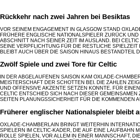
Rückkehr nach zwei Jahren bei Besiktas
VOR SEINEM ENGAGEMENT IN GLASGOW STAND OXLADE-
RÜHERE ENGLISCHE NATIONALSPIELER ZURÜCK UND SC
BSCHNITT NACH SEINER ZEIT IM AUSLAND. BEI CELTIC
EINE VERPFLICHTUNG FÜR DIE RESTLICHE SPIELZEIT E
LEIBT AUCH ÜBER DIE SAISON HINAUS BESTANDTEIL D
Zwölf Spiele und zwei Tore für Celtic
IN DER ABGELAUFENEN SAISON KAM OXLADE-CHAMBERL
MEISTERSCHAFT DER SCHOTTEN BEI. DIE ZAHLEN ZEI
UND OFFENSIVE AKZENTE SETZEN KONNTE. FÜR EINEN 
ELTIC ENTSCHIED SICH NACH DIESER GEMEINSAMEN Z
EITEN PLANUNGSSICHERHEIT FÜR DIE KOMMENDEN A
Früherer englischer Nationalspieler bleibt a
OXLADE-CHAMBERLAIN BRINGT WEITERHIN INTERNATIO
SPIELERN IM CELTIC-KADER, DIE AUF EINE LAUFBAHN
ROLLE SPIELEN, VOR ALLEM IN EINER MANNSCHAFT, DI