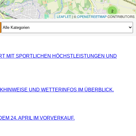
2
LEAFLET
| ©
OPENSTREETMAP
CONTRIBUTORS
2