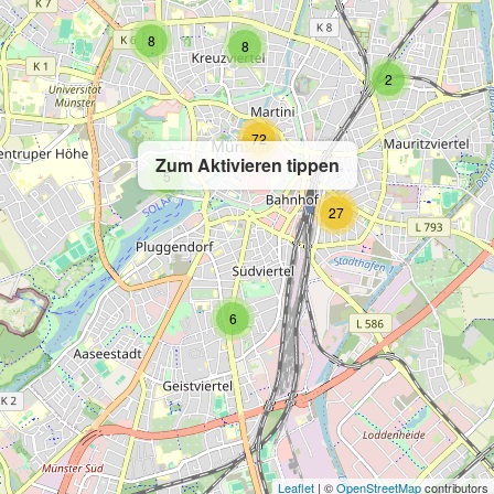
8
8
2
72
Zum Aktivieren tippen
5
27
6
Leaflet
| ©
OpenStreetMap
contributors