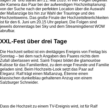
sagen Ja“ und startet am 21. Mai 2026. In vier Folgen begleitet
die Kamera das Paar bei der aufwendigen Hochzeitsplanung:
von der Suche nach der perfekten Location über die Auswahl
der Maßanzüge bis hin zur Wahl der Trauringe und des
Hochzeitsweins. Das große Finale der Hochzeitsfeierlichkeiten
ist für den 6. Juni um 20.15 Uhr geplant. Die Folgen sind
jeweils donnerstags bei Sky und dem Streamingdienst WOW
abrufbar.
XXL-Fest über drei Tage
Die Hochzeit selbst ist ein dreitägiges Ereignis von Freitag bis
Sonntag – bei dem nach Angaben des Paares nichts dem
Zufall überlassen wird. Saint-Tropez bildet die glamouröse
Kulisse für das Familienfest, zu dem enge Freunde und Familie
geladen sind. Beim Hochzeits-Look setzt das Paar auf
Eleganz: Ralf trägt einen Maßanzug, Étienne einen
klassischen dunkelblau gehaltenen Anzug von einem
Salzburger Schneider.
Anzeige
Dass die Hochzeit zu einem TV-Ereignis wird, ist für Ralf