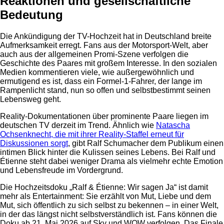
Reaktionen und gesellschaftliche
Bedeutung
Die Ankündigung der TV-Hochzeit hat in Deutschland breite
Aufmerksamkeit erregt. Fans aus der Motorsport-Welt, aber
auch aus der allgemeinen Promi-Szene verfolgen die
Geschichte des Paares mit großem Interesse. In den sozialen
Medien kommentieren viele, wie außergewöhnlich und
ermutigend es ist, dass ein Formel-1-Fahrer, der lange im
Rampenlicht stand, nun so offen und selbstbestimmt seinen
Lebensweg geht.
Reality-Dokumentationen über prominente Paare liegen im
deutschen TV derzeit im Trend. Ähnlich wie
Natascha
Ochsenknecht, die mit ihrer Reality-Staffel erneut für
Diskussionen sorgt
, gibt Ralf Schumacher dem Publikum einen
intimen Blick hinter die Kulissen seines Lebens. Bei Ralf und
Étienne steht dabei weniger Drama als vielmehr echte Emotion
und Lebensfreude im Vordergrund.
Die Hochzeitsdoku „Ralf & Étienne: Wir sagen Ja“ ist damit
mehr als Entertainment: Sie erzählt von Mut, Liebe und dem
Mut, sich öffentlich zu sich selbst zu bekennen – in einer Welt,
in der das längst nicht selbstverständlich ist. Fans können die
Doku ab 21. Mai 2026 auf Sky und WOW verfolgen. Das Finale