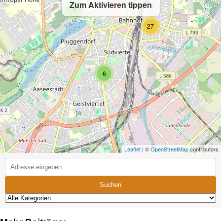
Zum Aktivieren tippen
5
27
6
Leaflet
| ©
OpenStreetMap
contributors
Suchen