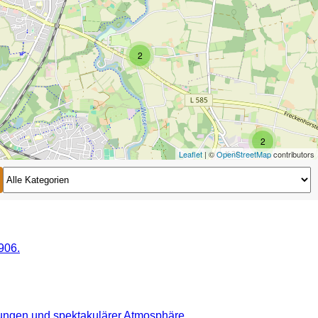
2
2
Leaflet
| ©
OpenStreetMap
contributors
2