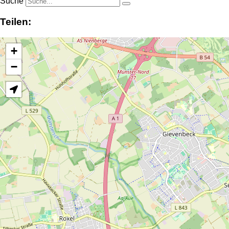
Suche
Teilen:
+
−