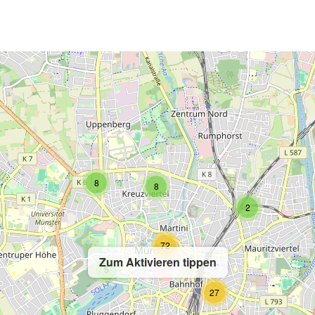
2
8
8
2
72
Zum Aktivieren tippen
5
27