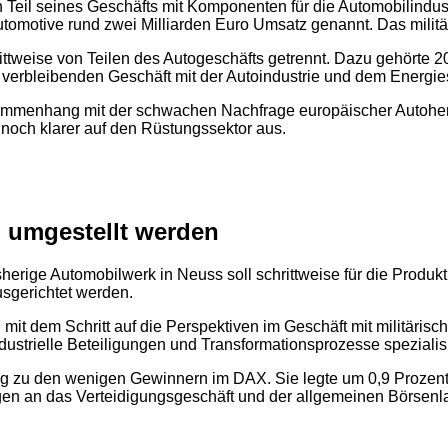
Teil seines Geschäfts mit Komponenten für die Automobilindustri
utomotive rund zwei Milliarden Euro Umsatz genannt. Das milit
rittweise von Teilen des Autogeschäfts getrennt. Dazu gehörte
2
erbleibenden Geschäft mit der Autoindustrie und dem Energies
ammenhang mit der schwachen Nachfrage europäischer Autoherst
t noch klarer auf den Rüstungssektor aus.
n umgestellt werden
herige Automobilwerk in Neuss soll schrittweise für die Produk
usgerichtet werden.
dem Schritt auf die Perspektiven im Geschäft mit militärische
dustrielle Beteiligungen und Transformationsprozesse spezialisi
g zu den wenigen Gewinnern im DAX. Sie legte um 0,9 Prozent z
gen an das Verteidigungsgeschäft und der allgemeinen Börsenl
2