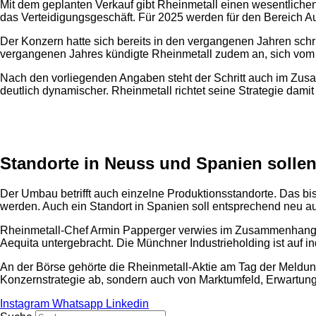
Mit dem geplanten Verkauf gibt Rheinmetall einen wesentlichen 
das Verteidigungsgeschäft. Für 2025 werden für den Bereich A
Der Konzern hatte sich bereits in den vergangenen Jahren sch
vergangenen Jahres kündigte Rheinmetall zudem an, sich vom v
Nach den vorliegenden Angaben steht der Schritt auch im Zus
deutlich dynamischer. Rheinmetall richtet seine Strategie dami
Anzeige
Standorte in Neuss und Spanien solle
Der Umbau betrifft auch einzelne Produktionsstandorte. Das bis
werden. Auch ein Standort in Spanien soll entsprechend neu a
Rheinmetall-Chef Armin Papperger verwies im Zusammenhang mit 
Aequita untergebracht. Die Münchner Industrieholding ist auf in
An der Börse gehörte die Rheinmetall-Aktie am Tag der Meldun
Konzernstrategie ab, sondern auch von Marktumfeld, Erwartun
Instagram
Whatsapp
Linkedin