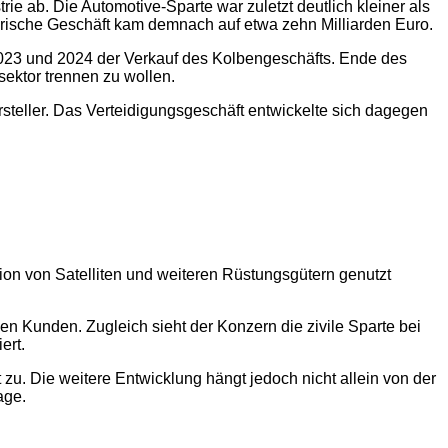
e ab. Die Automotive-Sparte war zuletzt deutlich kleiner als
ärische Geschäft kam demnach auf etwa zehn Milliarden Euro.
 2023 und 2024 der Verkauf des Kolbengeschäfts. Ende des
ektor trennen zu wollen.
eller. Das Verteidigungsgeschäft entwickelte sich dagegen
tion von Satelliten und weiteren Rüstungsgütern genutzt
n Kunden. Zugleich sieht der Konzern die zivile Sparte bei
ert.
u. Die weitere Entwicklung hängt jedoch nicht allein von der
age.
2