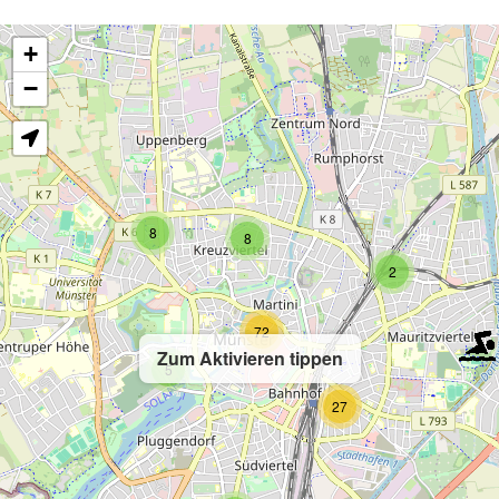
+
−
8
8
2
72
Zum Aktivieren tippen
5
27