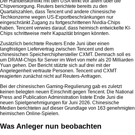
Der Handelskonflikt mit den USA wirkt vor allem über die
Chipversorgung. Reuters berichtete bereits zu den
Quartalszahlen, dass Tencent und andere chinesische
Techkonzerne wegen US-Exportbeschränkungen nur
eingeschränkt Zugang zu fortgeschrittenen Nvidia-Chips
haben. Tencent verwies darauf, dass heimisch entwickelte KI-
Chips schrittweise mehr Kapazität bringen könnten.
Zusätzlich berichtete Reuters Ende Juni über einen
langfristigen Liefervertrag zwischen Tencent und dem
chinesischen Speicherchiphersteller CXMT. Demnach soll es
um DRAM-Chips für Server im Wert von mehr als 20 Milliarden
Yuan gehen. Der Bericht stützte sich auf drei mit der
Angelegenheit vertraute Personen. Tencent und CXMT
reagierten zunächst nicht auf Reuters-Anfragen.
Bei der chinesischen Gaming-Regulierung gab es zuletzt
keinen belegten neuen Einschnitt gegen Tencent. Die National
Press and Publication Administration listete Ende Juni die
neuen Spielgenehmigungen für Juni 2026. Chinesische
Medien berichteten auf dieser Grundlage von 163 genehmigten
heimischen Online-Spielen.
Was Anleger nun beobachten