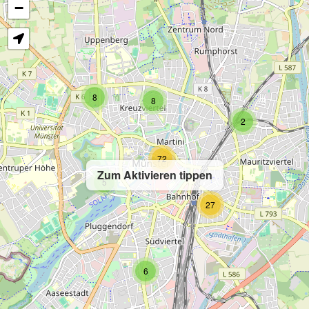
−
8
8
2
72
Zum Aktivieren tippen
5
27
6