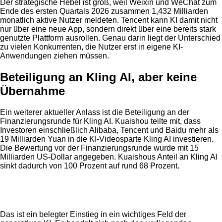
Der strategische Hebel ist groß, weil Weixin und WeChat zum
Ende des ersten Quartals 2026 zusammen 1,432 Milliarden
monatlich aktive Nutzer meldeten. Tencent kann KI damit nicht
nur über eine neue App, sondern direkt über eine bereits stark
genutzte Plattform ausrollen. Genau darin liegt der Unterschied
zu vielen Konkurrenten, die Nutzer erst in eigene KI-
Anwendungen ziehen müssen.
Beteiligung an Kling AI, aber keine
Übernahme
Ein weiterer aktueller Anlass ist die Beteiligung an der
Finanzierungsrunde für Kling AI. Kuaishou teilte mit, dass
Investoren einschließlich Alibaba, Tencent und Baidu mehr als
19 Milliarden Yuan in die KI-Videosparte Kling AI investieren.
Die Bewertung vor der Finanzierungsrunde wurde mit 15
Milliarden US-Dollar angegeben. Kuaishous Anteil an Kling AI
sinkt dadurch von 100 Prozent auf rund 68 Prozent.
Anzeige
Das ist ein belegter Einstieg in ein wichtiges Feld der