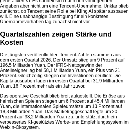
generativen KI. Es handelt sich nach den vorliegenden
Angaben aber nicht um eine Tencent-Übernahme. Unklar blieb
zunächst, ob Tencent seine Rolle bei Kling AI später ausbauen
will. Eine unabhängige Bestätigung für ein konkretes
Übernahmevorhaben lag zunächst nicht vor.
Quartalszahlen zeigen Stärke und
Kosten
Die jüngsten veröffentlichten Tencent-Zahlen stammen aus
dem ersten Quartal 2026. Der Umsatz stieg um 9 Prozent auf
196,5 Milliarden Yuan. Der IFRS-Nettogewinn der
Anteilseigner lag bei 58,1 Milliarden Yuan, ein Plus von 21
Prozent. Gleichzeitig stiegen die Investitionen deutlich: Die
Kapitalausgaben lagen im ersten Quartal bei 31,9 Milliarden
Yuan, 16 Prozent mehr als ein Jahr zuvor.
Das operative Geschäft blieb breit aufgestellt. Die Erlöse aus
heimischen Spielen stiegen um 6 Prozent auf 45,4 Milliarden
Yuan, die internationalen Spieleumsätze um 13 Prozent auf
18,8 Milliarden Yuan. Das Marketinggeschäft legte um 20
Prozent auf 38,2 Milliarden Yuan zu, unterstützt durch ein
verbessertes KI-gestütztes Werbe- und Empfehlungssystem im
Weixin-Ökosystem.