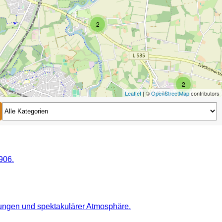
2
2
Leaflet
| ©
OpenStreetMap
contributors
2