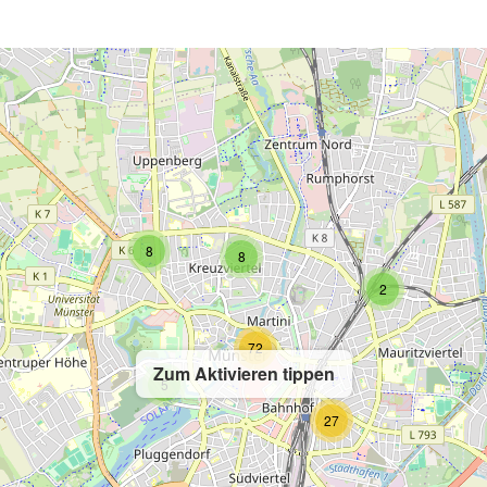
2
8
8
2
72
Zum Aktivieren tippen
5
27