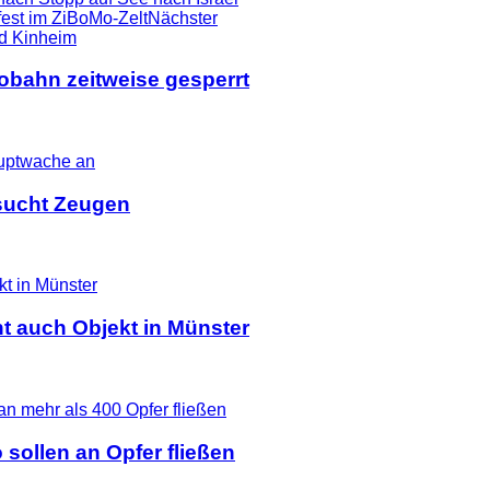
est im ZiBoMo-Zelt
Nächster
tobahn zeitweise gesperrt
i sucht Zeugen
t auch Objekt in Münster
 sollen an Opfer fließen