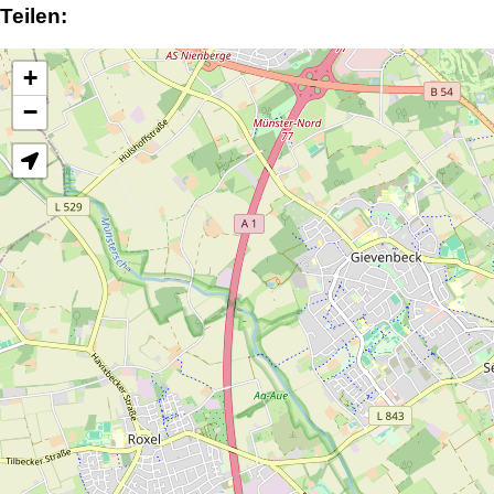
Teilen:
+
−