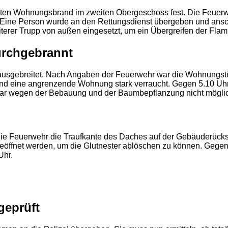
hnten Wohnungsbrand im zweiten Obergeschoss fest. Die Feuerwe
Eine Person wurde an den Rettungsdienst übergeben und ansc
iterer Trupp von außen eingesetzt, um ein Übergreifen der Fl
urchgebrannt
rk ausgebreitet. Nach Angaben der Feuerwehr war die Wohnungs
und eine angrenzende Wohnung stark verraucht. Gegen 5.10 U
r war wegen der Bebauung und der Baumbepflanzung nicht mögli
te die Feuerwehr die Traufkante des Daches auf der Gebäuderück
2
eöffnet werden, um die Glutnester ablöschen zu können. Gegen
Uhr.
geprüft