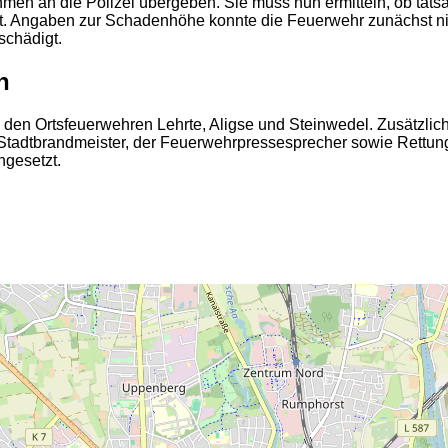
en an die Polizei übergeben. Sie muss nun ermitteln, ob tats
egt. Angaben zur Schadenhöhe konnte die Feuerwehr zunächst n
chädigt.
n
den Ortsfeuerwehren Lehrte, Aligse und Steinwedel. Zusätzlich
Stadtbrandmeister, der Feuerwehrpressesprecher sowie Rettung
ngesetzt.
2
2