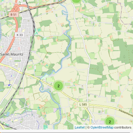
2
2
Leaflet
| ©
OpenStreetMap
contributors