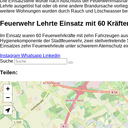
Die Einsatzstelle wurde nach Abschluss der Feuerwehrmaßnahm
Lehrte ausgelöst hat oder ob eine andere Brandursache vorli
weitere Wohnungen wurden durch Rauch und Löschwasser bes
Feuerwehr Lehrte Einsatz mit 60 Kräfte
Im Einsatz waren 60 Feuerwehrkräfte mit zehn Fahrzeugen aus 
Hygienekomponente der Stadtfeuerwehr, zwei stellvertretende 
Einsatzes zehn Feuerwehrleute unter schwerem Atemschutz ei
Instagram
Whatsapp
Linkedin
Suche
Teilen:
+
−