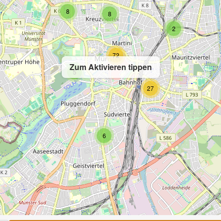
8
8
2
72
Zum Aktivieren tippen
5
27
6