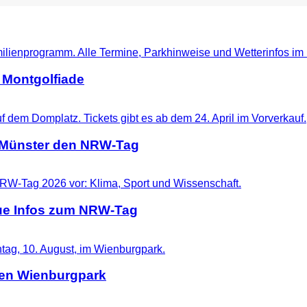
 Montgolfiade
t Münster den NRW-Tag
eue Infos zum NRW-Tag
 den Wienburgpark