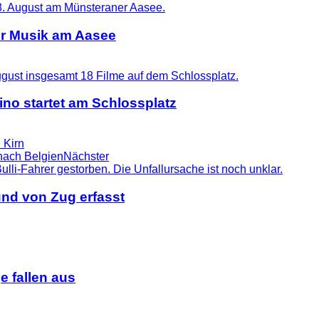
er Musik am Aasee
no startet am Schlossplatz
 Kirn
nach Belgien
Nächster
nd von Zug erfasst
 fallen aus