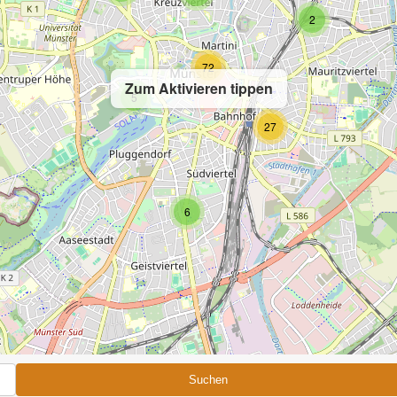
2
72
Zum Aktivieren tippen
5
27
6
Suchen