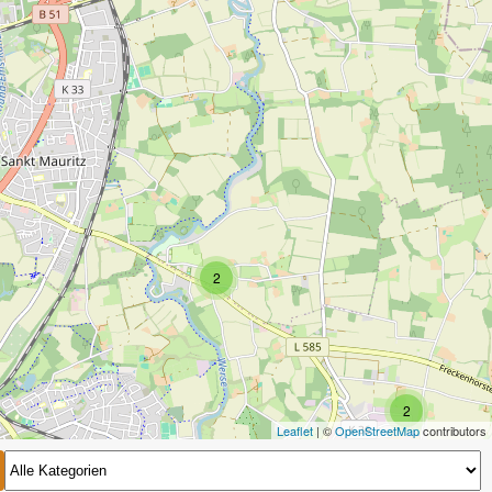
2
2
Leaflet
| ©
OpenStreetMap
contributors
2