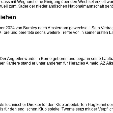
it, dass mit Weghorst eine Einigung über den Wechsel erzielt wo
ktuell zum Kader der niederländischen Nationalmannschaft gehör
ziehen
er 2024 von Burnley nach Amsterdam gewechselt. Sein Vertrag l
 Tore und bereitete sechs weitere Treffer vor. In seiner ersten E
 Der Angreifer wurde in Borne geboren und begann seine Laufb
2
seiner Karriere stand er unter anderem für Heracles Almelo, AZ A
 als technischer Direktor für den Klub arbeitet. Ten Hag kennt
 für den englischen Klub spielte. Twente setzt mit der Verpflic