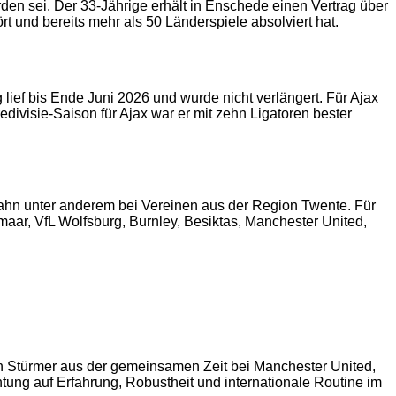
rden sei. Der 33-Jährige erhält in Enschede einen Vertrag über
t und bereits mehr als 50 Länderspiele absolviert hat.
ief bis Ende Juni 2026 und wurde nicht verlängert. Für Ajax
redivisie-Saison für Ajax war er mit zehn Ligatoren bester
ahn unter anderem bei Vereinen aus der Region Twente. Für
lkmaar, VfL Wolfsburg, Burnley, Besiktas, Manchester United,
 den Stürmer aus der gemeinsamen Zeit bei Manchester United,
htung auf Erfahrung, Robustheit und internationale Routine im