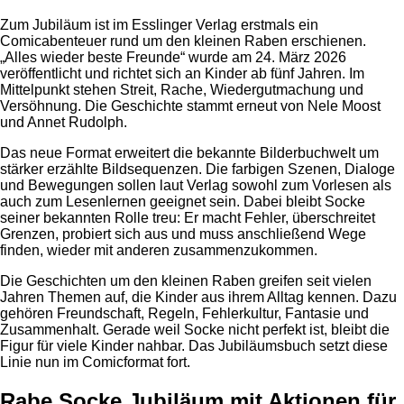
Zum Jubiläum ist im Esslinger Verlag erstmals ein
Comicabenteuer rund um den kleinen Raben erschienen.
„Alles wieder beste Freunde“ wurde am 24. März 2026
veröffentlicht und richtet sich an Kinder ab fünf Jahren. Im
Mittelpunkt stehen Streit, Rache, Wiedergutmachung und
Versöhnung. Die Geschichte stammt erneut von Nele Moost
und Annet Rudolph.
Das neue Format erweitert die bekannte Bilderbuchwelt um
stärker erzählte Bildsequenzen. Die farbigen Szenen, Dialoge
und Bewegungen sollen laut Verlag sowohl zum Vorlesen als
auch zum Lesenlernen geeignet sein. Dabei bleibt Socke
seiner bekannten Rolle treu: Er macht Fehler, überschreitet
Grenzen, probiert sich aus und muss anschließend Wege
finden, wieder mit anderen zusammenzukommen.
Die Geschichten um den kleinen Raben greifen seit vielen
Jahren Themen auf, die Kinder aus ihrem Alltag kennen. Dazu
gehören Freundschaft, Regeln, Fehlerkultur, Fantasie und
Zusammenhalt. Gerade weil Socke nicht perfekt ist, bleibt die
Figur für viele Kinder nahbar. Das Jubiläumsbuch setzt diese
Linie nun im Comicformat fort.
Rabe Socke Jubiläum mit Aktionen für