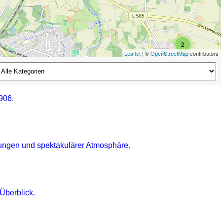
2
Leaflet
| ©
OpenStreetMap
contributors
2