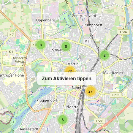
8
8
2
72
Zum Aktivieren tippen
5
27
6