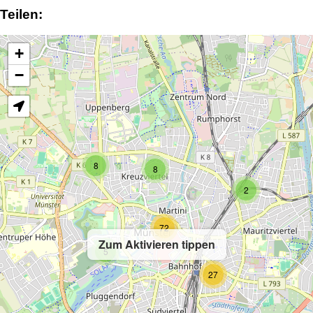
Teilen:
+
−
8
8
2
72
Zum Aktivieren tippen
5
27