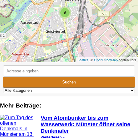
6
Leaflet
| ©
OpenStreetMap
contributors
Suchen
Mehr Beiträge:
Vom Atombunker bis zum
Wasserwerk: Münster öffnet seine
Denkmäler
Weiterlesen »