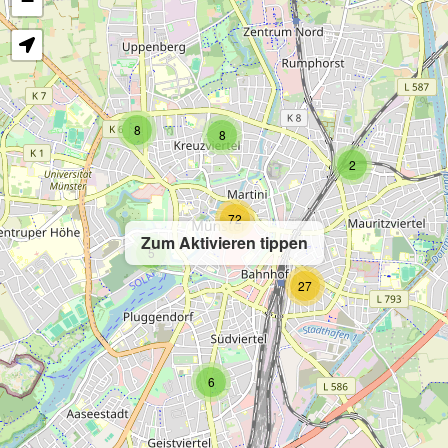
−
8
8
2
72
Zum Aktivieren tippen
5
27
6