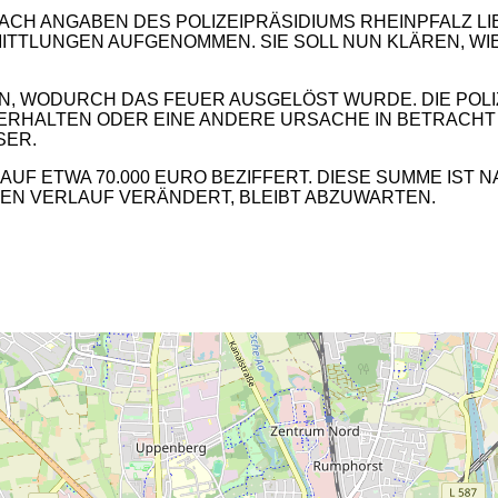
NACH ANGABEN DES POLIZEIPRÄSIDIUMS RHEINPFALZ 
ERMITTLUNGEN AUFGENOMMEN. SIE SOLL NUN KLÄREN,
N, WODURCH DAS FEUER AUSGELÖST WURDE. DIE POLIZ
VERHALTEN ODER EINE ANDERE URSACHE IN BETRACHT
SER.
F ETWA 70.000 EURO BEZIFFERT. DIESE SUMME IST N
2
REN VERLAUF VERÄNDERT, BLEIBT ABZUWARTEN.
2