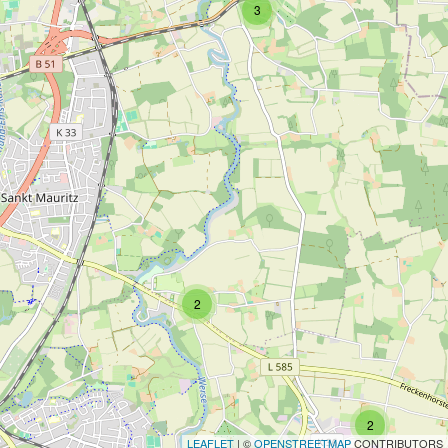
3
2
2
LEAFLET
| ©
OPENSTREETMAP
CONTRIBUTORS