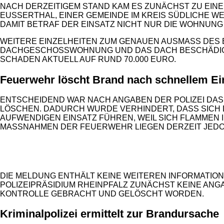
NACH DERZEITIGEM STAND KAM ES ZUNÄCHST ZU EINE
USSERTHAL, EINER GEMEINDE IM KREIS SÜDLICHE WEINS
IT BETRAF DER EINSATZ NICHT NUR DIE WOHNUNG S
WEITERE EINZELHEITEN ZUM GENAUEN AUSMASS DES B
ACHGESCHOSSWOHNUNG UND DAS DACH BESCHÄDIGT WU
CHADEN AKTUELL AUF RUND 70.000 EURO.
Feuerwehr löscht Brand nach schnellem Ei
ENTSCHEIDEND WAR NACH ANGABEN DER POLIZEI DAS
LÖSCHEN. DADURCH WURDE VERHINDERT, DASS SICH 
AUFWENDIGEN EINSATZ FÜHREN, WEIL SICH FLAMMEN 
MASSNAHMEN DER FEUERWEHR LIEGEN DERZEIT JEDOC
ANZEIGE
DIE MELDUNG ENTHÄLT KEINE WEITEREN INFORMATIO
POLIZEIPRÄSIDIUM RHEINPFALZ ZUNÄCHST KEINE ANG
KONTROLLE GEBRACHT UND GELÖSCHT WORDEN.
Kriminalpolizei ermittelt zur Brandursache