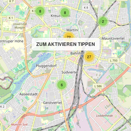
8
8
2
72
ZUM AKTIVIEREN TIPPEN
5
27
6