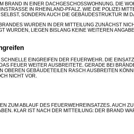
M BRAND IN EINER DACHGESCHOSSWOHNUNG. DIE WOHN
TRASSE IN RHEINLAND-PFALZ. WIE DIE POLIZEI MITTEI
ELBST, SONDERN AUCH DIE GEBÄUDESTRUKTUR IM DAC
RANDES WURDEN IN DER MITTEILUNG ZUNÄCHST NICHT 
RDEN, LIEGEN BISLANG KEINE WEITEREN ANGABEN VO
ngreifen
 SCHNELLE EINGREIFEN DER FEUERWEHR. DIE EINSA
DAS FEUER WEITER AUSBREITETE. GERADE BEI BRÄND
IN OBEREN GEBÄUDETEILEN RASCH AUSBREITEN KÖNNE
H NICHT VOR.
2
NEN ZUM ABLAUF DES FEUERWEHREINSATZES. AUCH Z
ABEN. KLAR IST NACH DER MITTEILUNG: DER BRAND W