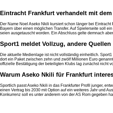
Eintracht Frankfurt verhandelt mit de
Der Name Noel Aseko Nkili kursiert schon länger bei Eintracht 
Bayern über einen möglichen Transfer. Auf Spielerseite soll ei
seien ausgetauscht worden. Ein Abschluss gelte demnach aber 
Sport1 meldet Vollzug, andere Quellen 
Die aktuelle Medienlage ist nicht vollständig einheitlich. Spor
dort ein Paket zwischen zehn und zwölf Millionen Euro genannt
offizielle Bestätigung der beteiligten Klubs lag zunächst nicht vo
Warum Aseko Nkili für Frankfurt interes
Sportlich passt Aseko Nkili in das Frankfurter Profil junger, ent
einen Vertrag bis 2030 mit Option auf ein weiteres Jahr und Auss
Konkurrenz soll es unter anderem von der AS Rom gegeben h
Anzeige