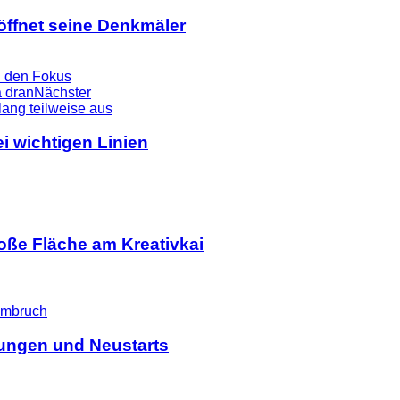
ffnet seine Denkmäler
in den Fokus
a dran
Nächster
i wichtigen Linien
ße Fläche am Kreativkai
ßungen und Neustarts