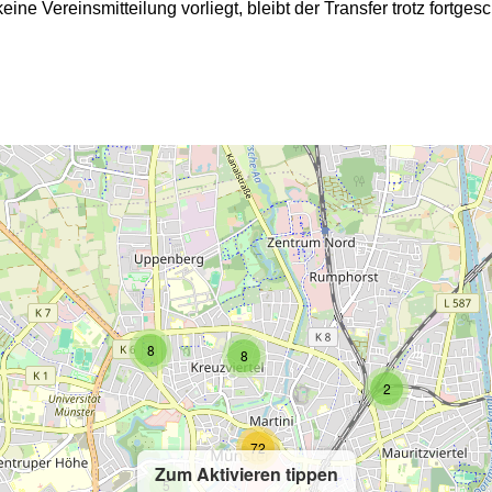
ne Vereinsmitteilung vorliegt, bleibt der Transfer trotz fortgesc
2
2
8
8
2
72
Zum Aktivieren tippen
5