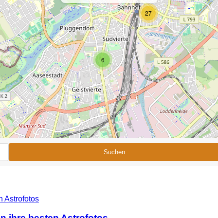
27
6
Suchen
n ihre besten Astrofotos