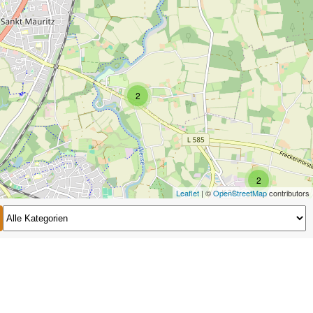
2
2
Leaflet
| ©
OpenStreetMap
contributors
2