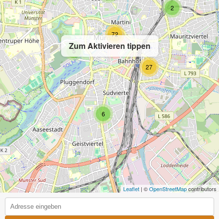
2
72
Zum Aktivieren tippen
5
27
6
Leaflet
| ©
OpenStreetMap
contributors