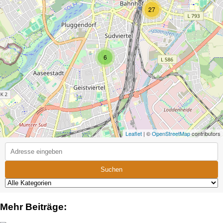
27
6
Leaflet
| ©
OpenStreetMap
contributors
Suchen
Mehr Beiträge: