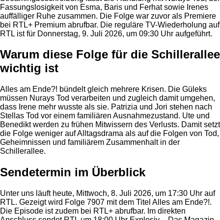
Fassungslosigkeit von Esma, Baris und Ferhat sowie Irenes
auffälliger Ruhe zusammen. Die Folge war zuvor als Premiere
bei RTL+ Premium abrufbar. Die reguläre TV-Wiederholung auf
RTL ist für Donnerstag, 9. Juli 2026, um 09:30 Uhr aufgeführt.
Warum diese Folge für die Schillerallee
wichtig ist
Alles am Ende?! bündelt gleich mehrere Krisen. Die Güleks
müssen Nurays Tod verarbeiten und zugleich damit umgehen,
dass Irene mehr wusste als sie. Patrizia und Jori stehen nach
Stellas Tod vor einem familiären Ausnahmezustand. Ute und
Benedikt werden zu frühen Mitwissern des Verlusts. Damit setzt
die Folge weniger auf Alltagsdrama als auf die Folgen von Tod,
Geheimnissen und familiärem Zusammenhalt in der
Schillerallee.
Sendetermin im Überblick
Unter uns läuft heute, Mittwoch, 8. Juli 2026, um 17:30 Uhr auf
RTL. Gezeigt wird Folge 7907 mit dem Titel Alles am Ende?!.
Die Episode ist zudem bei RTL+ abrufbar. Im direkten
Anschluss sendet RTL um 18:00 Uhr Explosiv – Das Magazin.