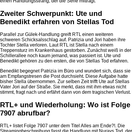
einen Handlungsstrang, der die Serie mitträgt.
Zweiter Schwerpunkt: Ute und
Benedikt erfahren von Stellas Tod
Parallel zur Gülek-Handlung greift RTL einen weiteren
schweren Schicksalsschlag auf. Patrizia und Jori haben ihre
Tochter Stella verloren. Laut RTL ist Stella nach einem
Treppensturz im Krankenhaus gestorben. Zunächst weiß in der
Schillerallee noch kaum jemand, was passiert ist. Ute und
Benedikt gehören zu den ersten, die von Stellas Tod erfahren.
Benedikt begegnet Patrizia im Büro und wundert sich, dass sie
am Empfangstresen die Post durchsieht. Diese Aufgabe hatte
bisher Stella übernommen. Zur selben Zeit trifft Ute auf Stellas
Vater Jori auf der Straße. Sie merkt, dass mit ihm etwas nicht
stimmt, fragt nach und erfährt dann von dem tragischen Verlust.
RTL+ und Wiederholung: Wo ist Folge
7907 abrufbar?
RTL+ listet Folge 7907 unter dem Titel Alles am Ende?!. Die
Streamingbeschreibung fasst die Handlung mit Nurays Tod, der