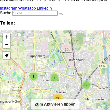
Instagram
Whatsapp
Linkedin
Suche
Teilen:
+
−
8
8
2
72
Zum Aktivieren tippen
5