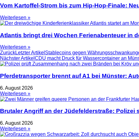
Vom Kartoffel-Strom bis zum Hip-Hop-Finale: N
Weiterlesen »
Atlantis bringt drei Wochen Ferienabenteuer in
Weiterlesen »
Zurück
Letzter Artikel
Stablecoins gegen Währungsschwankunge
Nächster Artikel
CDU macht Druck für Wassercontainer an Mün
Pferdetransporter brennt auf A1 bei Münster: Au
6. August 2026
Weiterlesen »
Brutaler Angriff an der Jüdefelderstraße: Polize
6. August 2026
Weiterlesen »