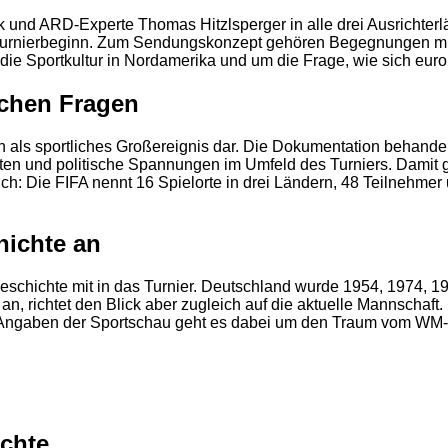
und ARD-Experte Thomas Hitzlsperger in alle drei Ausrichterlä
 Turnierbeginn. Zum Sendungskonzept gehören Begegnungen mi
 die Sportkultur in Nordamerika und um die Frage, wie sich eu
schen Fragen
in als sportliches Großereignis dar. Die Dokumentation behand
n und politische Spannungen im Umfeld des Turniers. Damit gre
h: Die FIFA nennt 16 Spielorte in drei Ländern, 48 Teilnehmer 
2
hichte an
hichte mit in das Turnier. Deutschland wurde 1954, 1974, 1990 
an, richtet den Blick aber zugleich auf die aktuelle Mannschaf
 Angaben der Sportschau geht es dabei um den Traum vom WM-S
ichte