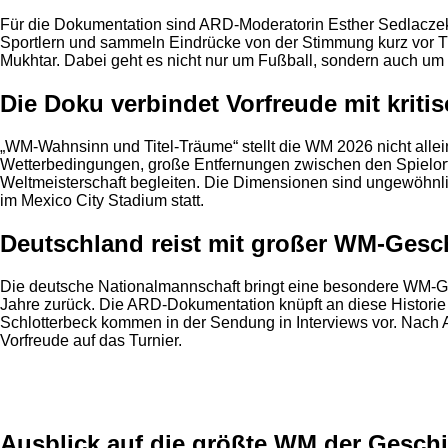
Für die Dokumentation sind ARD-Moderatorin Esther Sedlaczek 
Sportlern und sammeln Eindrücke von der Stimmung kurz vor
Mukhtar. Dabei geht es nicht nur um Fußball, sondern auch um
Die Doku verbindet Vorfreude mit kriti
„WM-Wahnsinn und Titel-Träume“ stellt die WM 2026 nicht alle
Wetterbedingungen, große Entfernungen zwischen den Spielorte
Weltmeisterschaft begleiten. Die Dimensionen sind ungewöhnlic
im Mexico City Stadium statt.
Deutschland reist mit großer WM-Gesc
Die deutsche Nationalmannschaft bringt eine besondere WM-Gesc
Jahre zurück. Die ARD-Dokumentation knüpft an diese Historie 
Schlotterbeck kommen in der Sendung in Interviews vor. Nach
Vorfreude auf das Turnier.
Anzeige
Ausblick auf die größte WM der Gesch