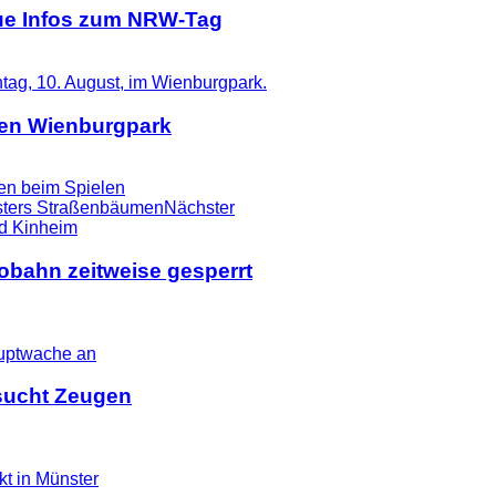
eue Infos zum NRW-Tag
 den Wienburgpark
n beim Spielen
sters Straßenbäumen
Nächster
tobahn zeitweise gesperrt
i sucht Zeugen