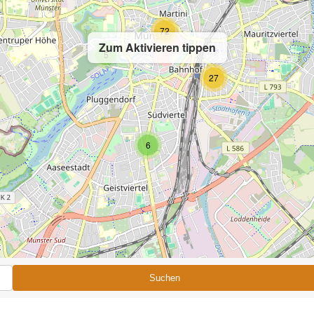
72
Zum Aktivieren tippen
5
27
6
Suchen