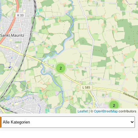
2
2
Leaflet
| ©
OpenStreetMap
contributors
2