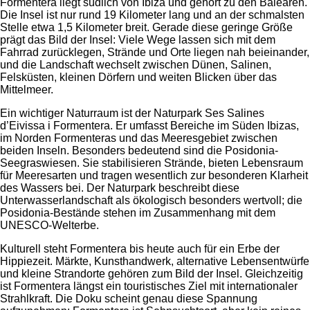
Formentera liegt südlich von Ibiza und gehört zu den Balearen.
Die Insel ist nur rund 19 Kilometer lang und an der schmalsten
Stelle etwa 1,5 Kilometer breit. Gerade diese geringe Größe
prägt das Bild der Insel: Viele Wege lassen sich mit dem
Fahrrad zurücklegen, Strände und Orte liegen nah beieinander,
und die Landschaft wechselt zwischen Dünen, Salinen,
Felsküsten, kleinen Dörfern und weiten Blicken über das
Mittelmeer.
Ein wichtiger Naturraum ist der Naturpark Ses Salines
d’Eivissa i Formentera. Er umfasst Bereiche im Süden Ibizas,
im Norden Formenteras und das Meeresgebiet zwischen
beiden Inseln. Besonders bedeutend sind die Posidonia-
Seegraswiesen. Sie stabilisieren Strände, bieten Lebensraum
für Meeresarten und tragen wesentlich zur besonderen Klarheit
des Wassers bei. Der Naturpark beschreibt diese
Unterwasserlandschaft als ökologisch besonders wertvoll; die
Posidonia-Bestände stehen im Zusammenhang mit dem
UNESCO-Welterbe.
Kulturell steht Formentera bis heute auch für ein Erbe der
Hippiezeit. Märkte, Kunsthandwerk, alternative Lebensentwürfe
und kleine Strandorte gehören zum Bild der Insel. Gleichzeitig
ist Formentera längst ein touristisches Ziel mit internationaler
Strahlkraft. Die Doku scheint genau diese Spannung