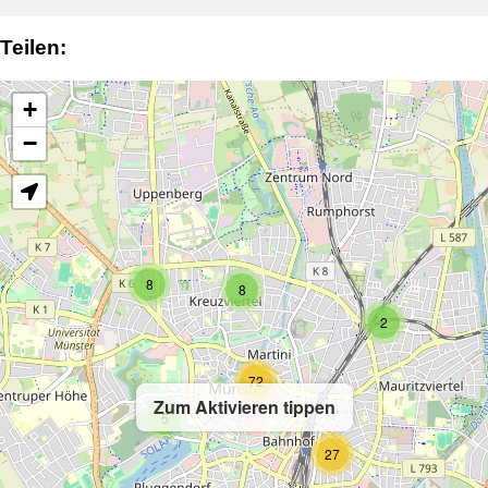
Teilen:
+
−
8
8
2
72
Zum Aktivieren tippen
5
27