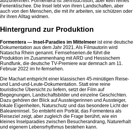
aufzunehmen: Formentera ist Sehnsuchtsort, aber kein reines
Ferienklischee. Die Insel lebt von ihren Landschaften, aber
auch von den Menschen, die mit ihr arbeiten, sie schützen oder
ihr ihren Alltag widmen.
Hintergrund zur Produktion
Formentera — Insel-Paradies im Mittelmeer
ist eine deutsche
Dokumentation aus dem Jahr 2021. Als Filmautorin wird
Natascha Rhein genannt. Fernsehserien.de führt die
Produktion im Zusammenhang mit ARD und Hessischem
Rundfunk, die deutsche TV-Premiere war demnach am 11.
Februar 2022 im hr-fernsehen.
Die Machart entspricht einer klassischen 45-minütigen Reise-
und Land-und-Leute-Dokumentation. Statt eine reine
touristische Übersicht zu liefern, setzt der Film auf
Begegnungen, Landschaftsbilder und einzelne Geschichten.
Dazu gehören der Blick auf Aussteigerinnen und Aussteiger,
lokale Eigenheiten, Naturschutz und das besondere Licht der
Baleareninsel. So entsteht ein Porträt, das Formentera als
Reiseziel zeigt, aber zugleich die Frage berührt, wie ein
kleines Inselparadies zwischen Besucherandrang, Naturerhalt
und eigenem Lebensrhythmus bestehen kann.