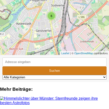
6
Leaflet
| ©
OpenStreetMap
contributors
Suchen
Mehr Beiträge: