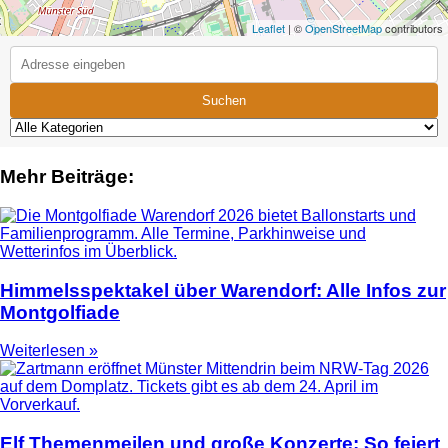
Leaflet
| ©
OpenStreetMap
contributors
Suchen
Mehr Beiträge:
Himmelsspektakel über Warendorf: Alle Infos zur
Montgolfiade
Weiterlesen »
Elf Themenmeilen und große Konzerte: So feiert