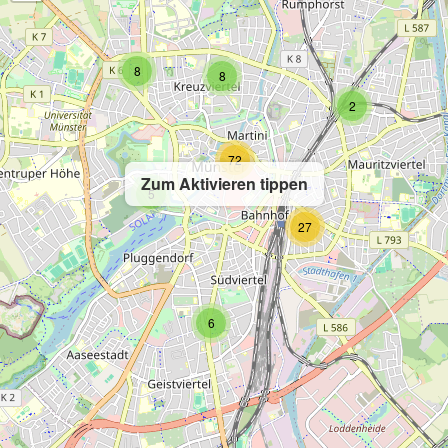
8
8
2
72
Zum Aktivieren tippen
5
27
6